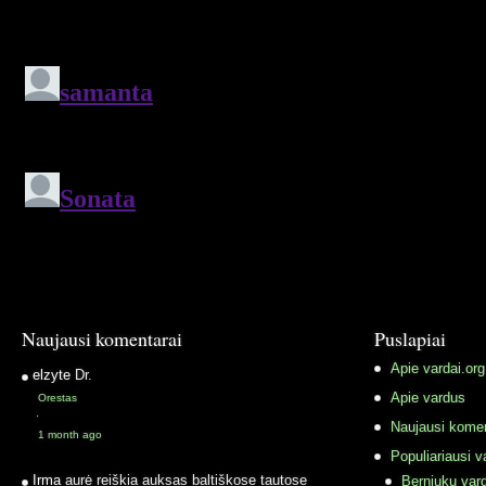
Naujausi komentarai
Puslapiai
Apie vardai.org
elzyte
Dr.
Apie vardus
Orestas
·
Naujausi komen
1 month ago
Populiariausi v
Irma
aurė reiškia auksas baltiškose tautose
Berniukų vard