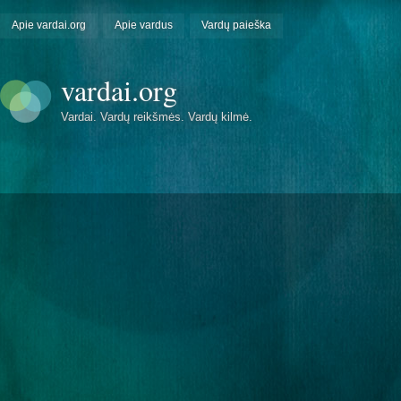
Apie vardai.org
Apie vardus
Vardų paieška
vardai.org
Vardai. Vardų reikšmės. Vardų kilmė.