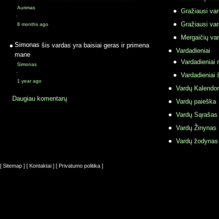
Aurimas
Gražiausi va
·
Gražiausi va
8 months ago
Mergaičių var
Simonas
šis vardas yra baisiai geras ir primena
Vardadieniai
mane
Vardadieniai r
Simonas
·
Vardadieniai 
1 year ago
Vardų Kalendor
Daugiau komentarų
Vardų paieška
Vardų Sąrašas
Vardų Žinynas
Vardų žodynas
[ Sitemap ]
[ Kontaktai ]
[ Privatumo politika ]