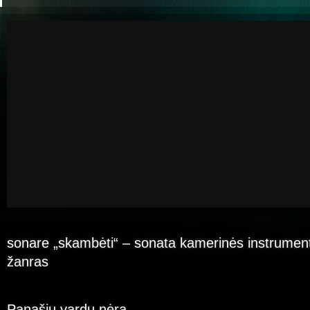
sonare „skambėti“ – sonata kamerinės instrumen
žanras
Panašių vardų nėra.