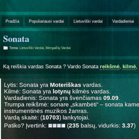
Pradžia
Populiariausi vardai
Lietuviški vardai
Vardadieniai
Sonata
Tema:
Lietuviški Vardai
,
Mergaičių Vardai
Ką reiškia vardas Sonata ? Vardo Sonata
reikšmė
,
kilmė
,
Lytis: Sonata yra
Moteriškas
vardas.
Kilmė: Sonata yra
lotynų
kilmės vardas.
Vardadienis: Sonata yra švenčiamas
09.09
.
Trumpa reikšmė: sonare „skambėti“ – sonata kame
instrumentinės muzikos žanras.
Vardą skaitė: (
10703
) lankytojai.
Patiko? Įvertink:
(
235
balsų, vidurkis:
3.37
)