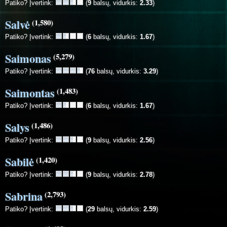
Patiko? Įvertink:
(
9
balsų, vidurkis:
2.33
)
Salvė
(1,580)
Patiko? Įvertink:
(
6
balsų, vidurkis:
1.67
)
Saimonas
(5,279)
Patiko? Įvertink:
(
76
balsų, vidurkis:
3.29
)
Saimontas
(1,483)
Patiko? Įvertink:
(
6
balsų, vidurkis:
1.67
)
Salys
(1,486)
Patiko? Įvertink:
(
9
balsų, vidurkis:
2.56
)
Sabilė
(1,420)
Patiko? Įvertink:
(
9
balsų, vidurkis:
2.78
)
Sabrina
(2,793)
Patiko? Įvertink:
(
29
balsų, vidurkis:
2.59
)