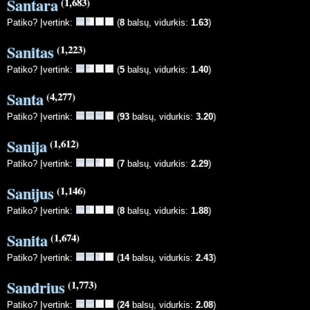
Santara
(1,683)
Patiko? Įvertink:
(
8
balsų, vidurkis:
1.63
)
Sanitas
(1,223)
Patiko? Įvertink:
(
5
balsų, vidurkis:
1.40
)
Santa
(4,277)
Patiko? Įvertink:
(
93
balsų, vidurkis:
3.20
)
Sanija
(1,612)
Patiko? Įvertink:
(
7
balsų, vidurkis:
2.29
)
Sanijus
(1,146)
Patiko? Įvertink:
(
8
balsų, vidurkis:
1.88
)
Sanita
(1,674)
Patiko? Įvertink:
(
14
balsų, vidurkis:
2.43
)
Sandrius
(1,773)
Patiko? Įvertink:
(
24
balsų, vidurkis:
2.08
)