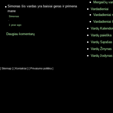
Mergaičių var
Simonas
šis vardas yra baisiai geras ir primena
Vardadieniai
mane
Vardadieniai r
Simonas
·
Vardadieniai 
1 year ago
Vardų Kalendor
Daugiau komentarų
Vardų paieška
Vardų Sąrašas
Vardų Žinynas
Vardų žodynas
[ Sitemap ]
[ Kontaktai ]
[ Privatumo politika ]