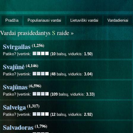
Pradžia
Populiariausi vardai
Lietuviški vardai
Vardadieniai
Vardai prasidedantys
S
raide »
Svirgailas
(1,256)
Patiko? Įvertink:
(
10
balsų, vidurkis:
1.50
)
Svajūnė
(4,146)
Patiko? Įvertink:
(
48
balsų, vidurkis:
3.04
)
Svajūnas
(6,596)
Patiko? Įvertink:
(
109
balsų, vidurkis:
3.33
)
Salveiga
(1,317)
Patiko? Įvertink:
(
12
balsų, vidurkis:
2.92
)
Salvadoras
(1,796)