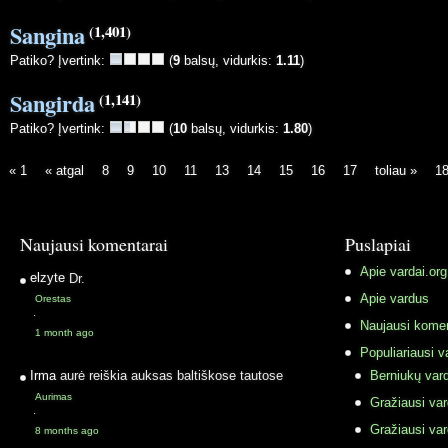
Sangina
(1,401)
Patiko? Įvertink:
(
9
balsų, vidurkis:
1.11
)
Sangirda
(1,141)
Patiko? Įvertink:
(
10
balsų, vidurkis:
1.80
)
« 1
« atgal
8
9
10
11
13
14
15
16
17
toliau »
18
Naujausi komentarai
Puslapiai
Apie vardai.org
elzyte
Dr.
Apie vardus
Orestas
·
Naujausi komen
1 month ago
Populiariausi v
Irma
aurė reiškia auksas baltiškose tautose
Berniukų vard
Aurimas
Gražiausi va
·
Gražiausi va
8 months ago