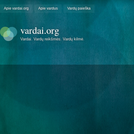
Apie vardai.org
Apie vardus
Vardų paieška
vardai.org
Vardai. Vardų reikšmės. Vardų kilmė.