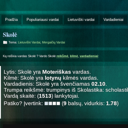
Pradžia
Populiariausi vardai
Lietuviški vardai
Vardadieniai
Skolė
Tema:
Lietuviški Vardai
,
Mergaičių Vardai
Ką reiškia vardas Skolė ? Vardo Skolė
reikšmė
,
kilmė
,
vardadieniai
:
Lytis: Skolė yra
Moteriškas
vardas.
Kilmė: Skolė yra
lotynų
kilmės vardas.
Vardadienis: Skolė yra švenčiamas
02.10
.
Trumpa reikšmė: trumpinys iš Skolastika: scholasti
Vardą skaitė: (
1513
) lankytojai.
Patiko? Įvertink:
(
9
balsų, vidurkis:
1.78
)