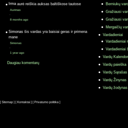
Irma
aurė reiškia auksas baltiškose tautose
Berniukų vard
Aurimas
Gražiausi va
·
Gražiausi va
8 months ago
Mergaičių var
Simonas
šis vardas yra baisiai geras ir primena
Vardadieniai
mane
Vardadieniai r
Simonas
·
Vardadieniai 
1 year ago
Vardų Kalendor
Daugiau komentarų
Vardų paieška
Vardų Sąrašas
Vardų Žinynas
Vardų žodynas
[ Sitemap ]
[ Kontaktai ]
[ Privatumo politika ]