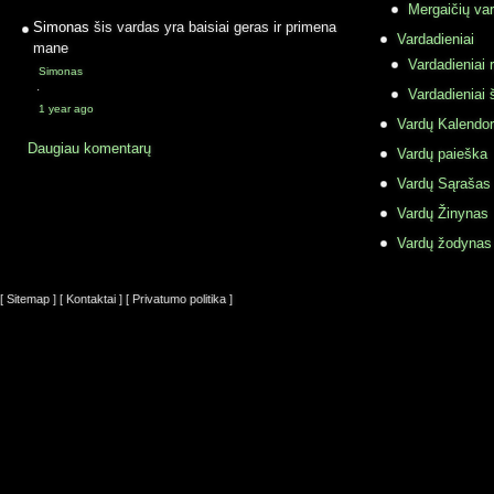
Mergaičių var
Simonas
šis vardas yra baisiai geras ir primena
Vardadieniai
mane
Vardadieniai r
Simonas
·
Vardadieniai 
1 year ago
Vardų Kalendor
Daugiau komentarų
Vardų paieška
Vardų Sąrašas
Vardų Žinynas
Vardų žodynas
[ Sitemap ]
[ Kontaktai ]
[ Privatumo politika ]