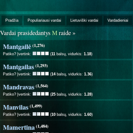
Pradžia
Populiariausi vardai
Lietuviški vardai
Vardadieniai
Vardai prasidedantys
M
raide »
Mantgailė
(1,276)
Patiko? Įvertink:
(
11
balsų, vidurkis:
1.18
)
Mantgailas
(1,293)
Patiko? Įvertink:
(
14
balsų, vidurkis:
1.36
)
Mandravas
(1,564)
Patiko? Įvertink:
(
25
balsų, vidurkis:
1.28
)
Manvilas
(1,499)
Patiko? Įvertink:
(
10
balsų, vidurkis:
1.60
)
Mamertina
(1,484)