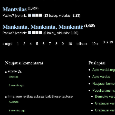
Mantvilas
(1,469)
Patiko? Įvertink:
(
13
balsų, vidurkis:
2.23
)
Mankanta, Mankanta, Mankantė
(1,085)
Patiko? Įvertink:
(
6
balsų, vidurkis:
1.00
)
3 iš 19
« atgal
1
2
4
5
6
7
8
9
10
toliau »
19 »
Naujausi komentarai
Puslapiai
Apie vardai.org
elzyte
Dr.
Apie vardus
Orestas
·
Naujausi komen
1 month ago
Populiariausi v
Irma
aurė reiškia auksas baltiškose tautose
Berniukų vard
Aurimas
Gražiausi va
·
Gražiausi va
8 months ago