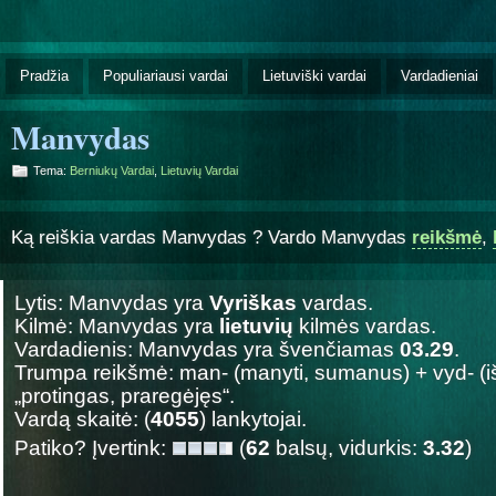
Pradžia
Populiariausi vardai
Lietuviški vardai
Vardadieniai
Manvydas
Tema:
Berniukų Vardai
,
Lietuvių Vardai
Ką reiškia vardas Manvydas ? Vardo Manvydas
reikšmė
,
Lytis: Manvydas yra
Vyriškas
vardas.
Kilmė: Manvydas yra
lietuvių
kilmės vardas.
Vardadienis: Manvydas yra švenčiamas
03.29
.
Trumpa reikšmė: man- (manyti, sumanus) + vyd- (i
„protingas, praregėjęs“.
Vardą skaitė: (
4055
) lankytojai.
Patiko? Įvertink:
(
62
balsų, vidurkis:
3.32
)