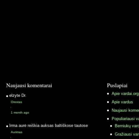
Naujausi komentarai
Puslapiai
Apie vardai.org
elzyte
Dr.
Apie vardus
Orestas
·
Naujausi komen
1 month ago
Populiariausi v
Irma
aurė reiškia auksas baltiškose tautose
Berniukų vard
Aurimas
Gražiausi va
·