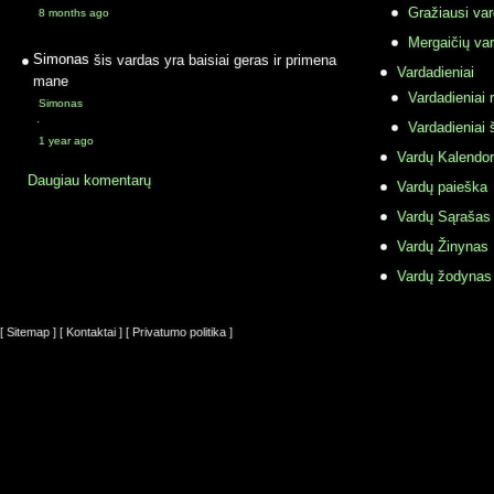
Gražiausi va
8 months ago
Mergaičių var
Simonas
šis vardas yra baisiai geras ir primena
Vardadieniai
mane
Vardadieniai r
Simonas
·
Vardadieniai 
1 year ago
Vardų Kalendor
Daugiau komentarų
Vardų paieška
Vardų Sąrašas
Vardų Žinynas
Vardų žodynas
[ Sitemap ]
[ Kontaktai ]
[ Privatumo politika ]