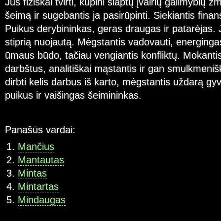
Jūs fiziškai tvirti, kupini slaptų įvairių galimybių 
šeimą ir sugebantis ja pasirūpinti. Siekiantis fin
Puikus derybininkas, geras draugas ir patarėjas. J
stiprią nuojautą. Mėgstantis vadovauti, energinga
ūmaus būdo, tačiau vengiantis konfliktų. Mokantis 
darbštus, analitiškai mąstantis ir gan smulkmeni
dirbti kelis darbus iš karto, mėgstantis uždarą g
puikus ir vaišingas šeimininkas.
Panašūs vardai:
Mančius
Mantautas
Mintas
Mintartas
Mindaugas