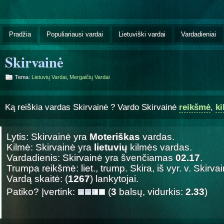
Pradžia
Populiariausi vardai
Lietuviški vardai
Vardadieniai
Skirvainė
Tema:
Lietuvių Vardai
,
Mergaičių Vardai
Ką reiškia vardas Skirvainė ? Vardo Skirvainė
reikšmė
,
k
Lytis: Skirvainė yra
Moteriškas
vardas.
Kilmė: Skirvainė yra
lietuvių
kilmės vardas.
Vardadienis: Skirvainė yra švenčiamas
02.17
.
Trumpa reikšmė: liet., trump. Skira, iš vyr. v. Skirva
Vardą skaitė: (
1267
) lankytojai.
Patiko? Įvertink:
(
3
balsų, vidurkis:
2.33
)