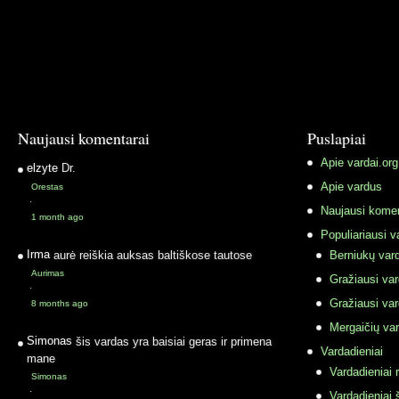
Naujausi komentarai
Puslapiai
Apie vardai.org
elzyte
Dr.
Apie vardus
Orestas
·
Naujausi komen
1 month ago
Populiariausi v
Irma
aurė reiškia auksas baltiškose tautose
Berniukų vard
Aurimas
Gražiausi va
·
Gražiausi va
8 months ago
Mergaičių var
Simonas
šis vardas yra baisiai geras ir primena
Vardadieniai
mane
Vardadieniai r
Simonas
·
Vardadieniai 