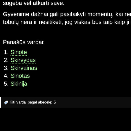
sugeba vėl atkurti save.
Gyvenime dažnai gali pasitaikyti momentų, kai rei
tobulų nėra ir nesitikėti, jog viskas bus taip kaip ji 
Panašūs vardai:
Sinotė
Skirvydas
Skirvainas
Sinotas
Skinija
Kiti vardai pagal abėcėlę:
S