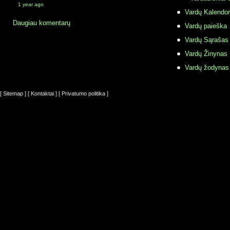
1 year ago
Vardų Kalendor
Daugiau komentarų
Vardų paieška
Vardų Sąrašas
Vardų Žinynas
Vardų žodynas
[ Sitemap ]
[ Kontaktai ]
[ Privatumo politika ]