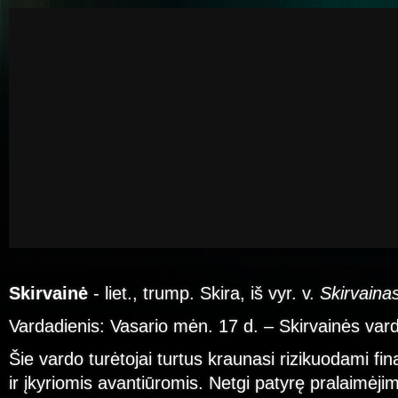
Skirvainė
- liet., trump. Skira, iš vyr. v.
Skirvaina
Vardadienis: Vasario mėn. 17 d. – Skirvainės var
Šie vardo turėtojai turtus kraunasi rizikuodami fi
ir įkyriomis avantiūromis. Netgi patyrę pralaimėj