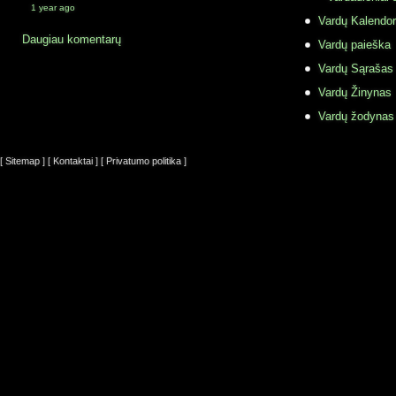
1 year ago
Vardų Kalendor
Daugiau komentarų
Vardų paieška
Vardų Sąrašas
Vardų Žinynas
Vardų žodynas
[ Sitemap ]
[ Kontaktai ]
[ Privatumo politika ]