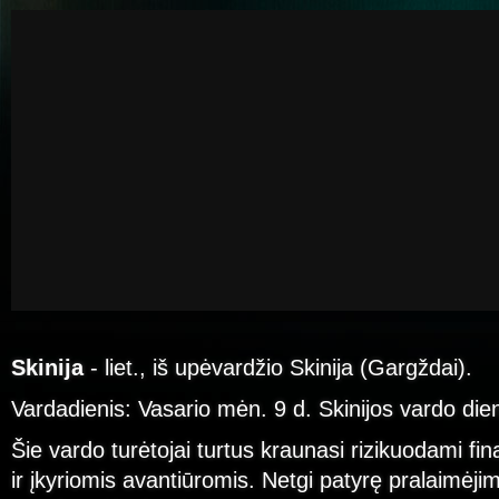
Skinija
- liet., iš upėvardžio Skinija (Gargždai).
Vardadienis: Vasario mėn. 9 d. Skinijos vardo die
Šie vardo turėtojai turtus kraunasi rizikuodami fi
ir įkyriomis avantiūromis. Netgi patyrę pralaimėj