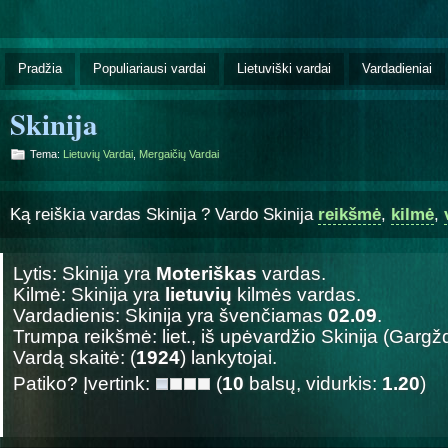
Pradžia
Populiariausi vardai
Lietuviški vardai
Vardadieniai
Skinija
Tema:
Lietuvių Vardai
,
Mergaičių Vardai
Ką reiškia vardas Skinija ? Vardo Skinija
reikšmė
,
kilmė
,
Lytis: Skinija yra
Moteriškas
vardas.
Kilmė: Skinija yra
lietuvių
kilmės vardas.
Vardadienis: Skinija yra švenčiamas
02.09
.
Trumpa reikšmė: liet., iš upėvardžio Skinija (Gargžd
Vardą skaitė: (
1924
) lankytojai.
Patiko? Įvertink:
(
10
balsų, vidurkis:
1.20
)