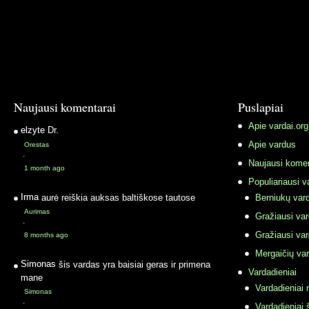
Naujausi komentarai
Puslapiai
Apie vardai.org
elzyte
Dr.
Apie vardus
Orestas
·
Naujausi komen
1 month ago
Populiariausi v
Irma
aurė reiškia auksas baltiškose tautose
Berniukų vard
Aurimas
Gražiausi va
·
Gražiausi va
8 months ago
Mergaičių var
Simonas
šis vardas yra baisiai geras ir primena
Vardadieniai
mane
Vardadieniai r
Simonas
·
Vardadieniai 