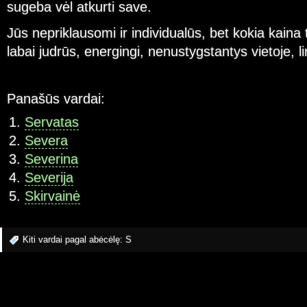
sugeba vėl atkurti save.
Jūs nepriklausomi ir individualūs, bet kokia kaina
labai judrūs, energingi, nenustygstantys vietoje, l
Panašūs vardai:
Servatas
Severa
Severina
Severija
Skirvainė
Kiti vardai pagal abėcėlę:
S