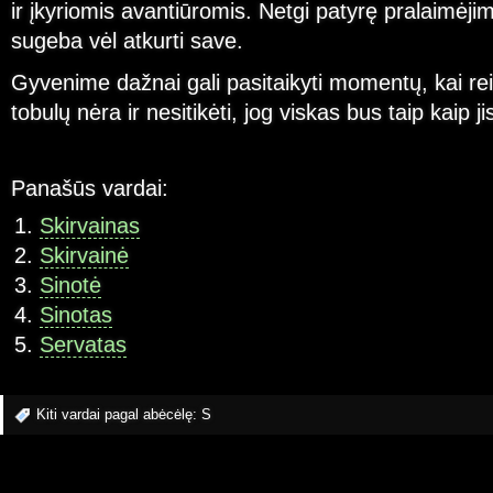
ir įkyriomis avantiūromis. Netgi patyrę pralaimėj
sugeba vėl atkurti save.
Gyvenime dažnai gali pasitaikyti momentų, kai rei
tobulų nėra ir nesitikėti, jog viskas bus taip kaip ji
Panašūs vardai:
Skirvainas
Skirvainė
Sinotė
Sinotas
Servatas
Kiti vardai pagal abėcėlę:
S