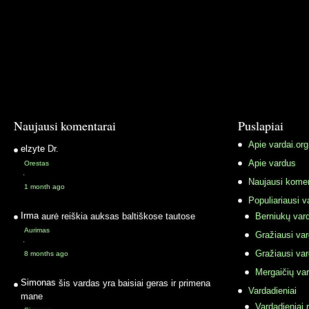
Naujausi komentarai
Puslapiai
Apie vardai.org
elzyte
Dr.
Apie vardus
Orestas
·
Naujausi komen
1 month ago
Populiariausi v
Irma
aurė reiškia auksas baltiškose tautose
Berniukų vard
Aurimas
Gražiausi va
·
Gražiausi va
8 months ago
Mergaičių var
Simonas
šis vardas yra baisiai geras ir primena
Vardadieniai
mane
Vardadieniai r