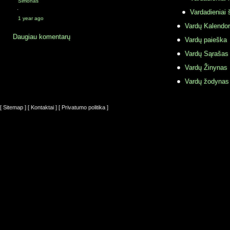
Simonas
·
Vardadieniai 
1 year ago
Vardų Kalendor
Daugiau komentarų
Vardų paieška
Vardų Sąrašas
Vardų Žinynas
Vardų žodynas
[ Sitemap ]
[ Kontaktai ]
[ Privatumo politika ]