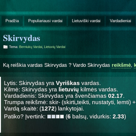
Pradžia
Populiariausi vardai
Lietuviški vardai
Vardadieniai
Skirvydas
Tema:
Berniukų Vardai
,
Lietuvių Vardai
Ką reiškia vardas Skirvydas ? Vardo Skirvydas
reikšmė
,
Lytis: Skirvydas yra
Vyriškas
vardas.
Kilmė: Skirvydas yra
lietuvių
kilmės vardas.
Vardadienis: Skirvydas yra švenčiamas
02.17
.
Trumpa reikšmė: skir- (skirti„teikti, nustatyti, lemti) 
Vardą skaitė: (
1272
) lankytojai.
Patiko? Įvertink:
(
6
balsų, vidurkis:
2.33
)