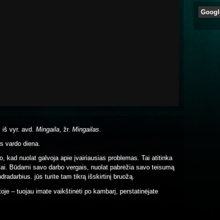
Googl
, iš vyr. avd.
Mingaila
, žr.
Mingailas
.
s vardo diena.
o, kad nuolat galvoja apie įvairiausias problemas. Tai atitinka
tojai. Būdami savo darbo vergais, nuolat pabrėžia savo teisumą
radarbius. jūs turite tam tikrą išskirtinį bruožą.
toje – tuojau imate vaikštinėti po kambarį, perstatinėjate