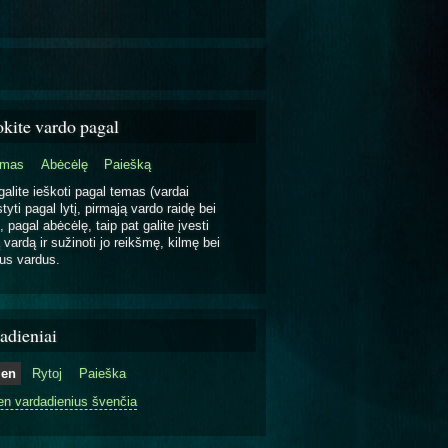
okite vardo pagal
emas
Abėcėlę
Paiešką
galite ieškoti pagal temas (vardai
tyti pagal lytį, pirmąją vardo raidę bei
, pagal abėcėlę, taip pat galite įvesti
 vardą ir sužinoti jo reikšmę, kilmę bei
us vardus.
adieniai
ien
Rytoj
Paieška
en vardadienius švenčia