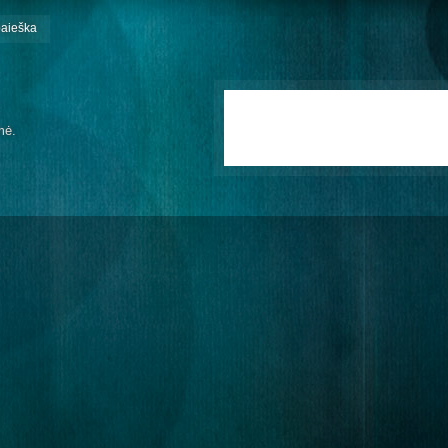
paieška
mė.