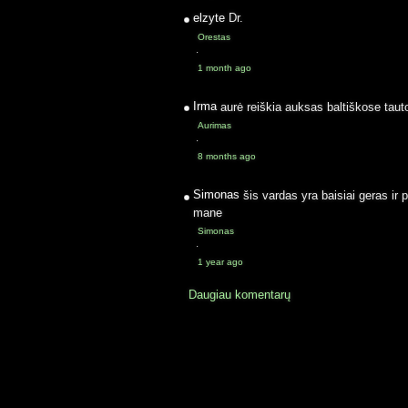
elzyte
Dr.
Orestas
·
1 month ago
Irma
aurė reiškia auksas baltiškose taut
Aurimas
·
8 months ago
Simonas
šis vardas yra baisiai geras ir 
mane
Simonas
·
1 year ago
Daugiau komentarų