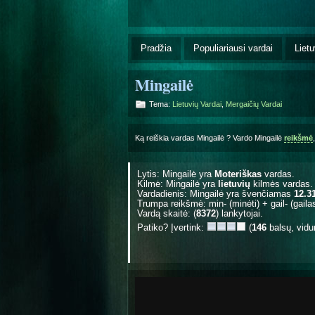
Pradžia
Populiariausi vardai
Lietu
Mingailė
Tema:
Lietuvių Vardai
,
Mergaičių Vardai
Ką reiškia vardas Mingailė ? Vardo Mingailė
reikšmė
Lytis: Mingailė yra
Moteriškas
vardas.
Kilmė: Mingailė yra
lietuvių
kilmės vardas.
Vardadienis: Mingailė yra švenčiamas
12.3
Trumpa reikšmė: min- (minėti) + gail- (gailas
Vardą skaitė: (
8372
) lankytojai.
Patiko? Įvertink:
(
146
balsų, vidu