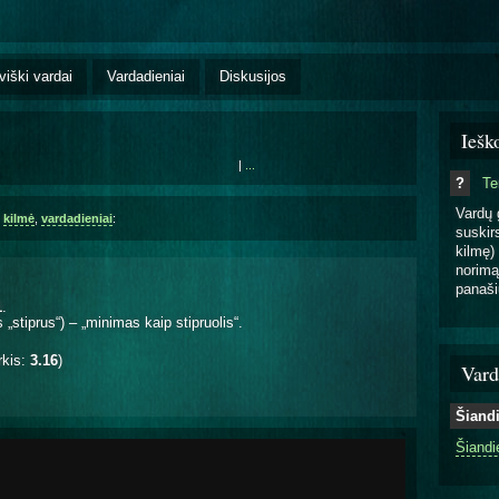
viški vardai
Vardadieniai
Diskusijos
Iešk
|
...
?
T
Vardų 
,
kilmė
,
vardadieniai
:
suskirs
kilmę) 
norimą
panaši
1
.
 „stiprus“) – „minimas kaip stipruolis“.
rkis:
3.16
)
Vard
Šiand
Šiandi