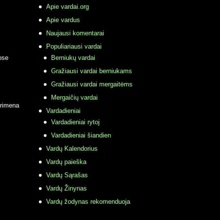
Apie vardai.org
Apie vardus
Naujausi komentarai
Populiariausi vardai
ose
Berniukų vardai
Gražiausi vardai berniukams
Gražiausi vardai mergaitėms
Mergaičių vardai
primena
Vardadieniai
Vardadieniai rytoj
Vardadieniai šiandien
Vardų Kalendorius
Vardų paieška
Vardų Sąrašas
Vardų Žinynas
Vardų žodynas rekomenduoja