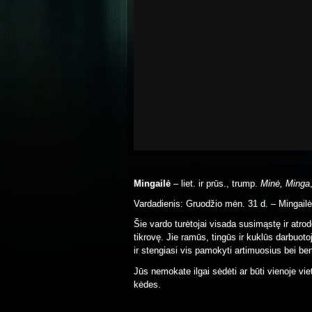
Mingailė
– liet. ir prūs., trump.
Minė, Minga
Vardadienis: Gruodžio mėn. 31 d. – Mingailė
Šie vardo turėtojai visada susimąstę ir atrod
tikrovę. Jie ramūs, tingūs ir kuklūs darbuo
ir stengiasi vis pamokyti artimuosius bei bend
Jūs nemokate ilgai sėdėti ar būti vienoje vie
kėdes.