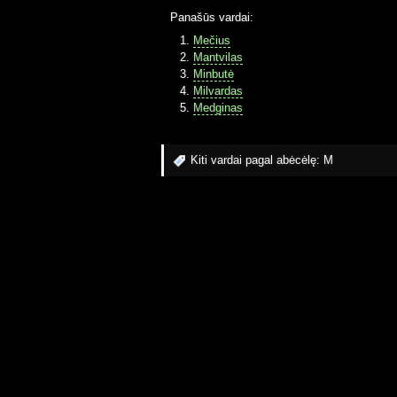
Panašūs vardai:
Mečius
Mantvilas
Minbutė
Milvardas
Medginas
Kiti vardai pagal abėcėlę:
M