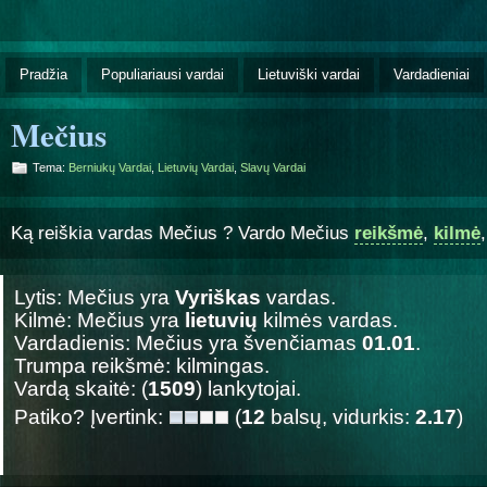
Pradžia
Populiariausi vardai
Lietuviški vardai
Vardadieniai
Mečius
Tema:
Berniukų Vardai
,
Lietuvių Vardai
,
Slavų Vardai
Ką reiškia vardas Mečius ? Vardo Mečius
reikšmė
,
kilmė
Lytis: Mečius yra
Vyriškas
vardas.
Kilmė: Mečius yra
lietuvių
kilmės vardas.
Vardadienis: Mečius yra švenčiamas
01.01
.
Trumpa reikšmė: kilmingas.
Vardą skaitė: (
1509
) lankytojai.
Patiko? Įvertink:
(
12
balsų, vidurkis:
2.17
)