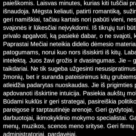
paieškomis. Laisvas minutes, kurias kiti tuščiai pra
išnaudoja. Mėgsta keliauti, patirti romantiką, suži
geri namiškiai, tačiau kartais nori pabūti vieni, ne
svajonės ir lūkesčiai neįvykdomi. Iš tikrųjų turi bū
privalo apgalvoti, ką pasiekė dabar, o ne svajoti, 
Paprastai Mečiai neteikia didelio dėmesio mater
patogumams, norui kuo nors išsiskirti iš kitų. Labai
intelektą. Juos žavi grožis ir dvasingumas. Jie – g
taikdariai. Ne tik sugeba užgesinti nesusipratimus 
žmonių, bet ir suranda pateisinimus kitų grubie
atleidžia padarytas nuoskaudas. Jie iš prigimties 
apdovanoti išskirtine intuicija. Pasiekia aukštų mo
Būdami kuklūs ir geri strategai, pasireiškia politik
pareigose ir tarptautinėje arenoje. Geri gydytojai, 
darbuotojai, ikimokyklinio mokymo specialistai. Gali
menų, muzikos, scenos meno srityse. Geri firmų at
administratoriai, pardavėjai.