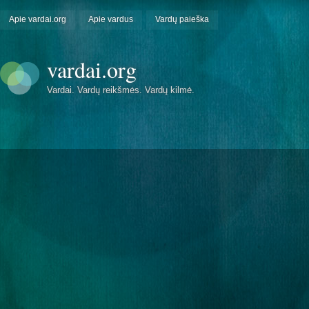
Apie vardai.org
Apie vardus
Vardų paieška
vardai.org
Vardai. Vardų reikšmės. Vardų kilmė.