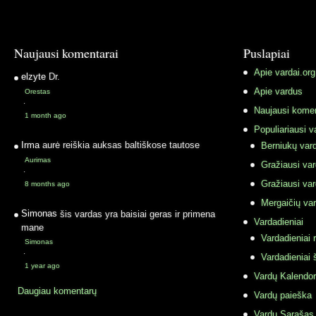
Naujausi komentarai
Puslapiai
Apie vardai.org
elzyte
Dr.
Apie vardus
Orestas
·
Naujausi komen
1 month ago
Populiariausi v
Irma
aurė reiškia auksas baltiškose tautose
Berniukų vard
Aurimas
Gražiausi va
·
Gražiausi va
8 months ago
Mergaičių var
Simonas
šis vardas yra baisiai geras ir primena
Vardadieniai
mane
Vardadieniai r
Simonas
·
Vardadieniai 
1 year ago
Vardų Kalendor
Daugiau komentarų
Vardų paieška
Vardų Sąrašas