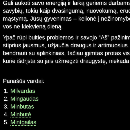
Gali aukoti savo energiją ir laiką geriems darbam
savybių, tokių kaip dvasingumą, nuovokumą, erudi
mąstymą. Jūsų gyvenimas – kelionė į nežinomybę
vos ne kiekvieną dieną.
Ypač rūpi buities problemos ir savojo “Aš” pažinim
stiprius jausmus, užjaučia draugus ir artimuosius
bendrauti su aplinkiniais, tačiau įgimtas protas v
kurie išdrįsta su jais užmegzti draugystę, niekad
Panašūs vardai:
Milvardas
Mingaudas
Minbutas
Minbutė
Mintgailas