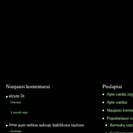
Naujausi komentarai
Puslapiai
Apie vardai.org
elzyte
Dr.
Apie vardus
Orestas
·
Naujausi komen
1 month ago
Populiariausi v
Irma
aurė reiškia auksas baltiškose tautose
Berniukų vard
Aurimas