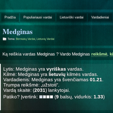
Pradžia
Populiariausi vardai
Lietuviški vardai
Vardadieniai
Medginas
Tema:
Berniukų Vardai
,
Lietuvių Vardai
Ką reiškia vardas Medginas ? Vardo Medginas
reikšmė
,
k
Lytis: Medginas yra
vyriškas
vardas.
Kilmė: Medginas yra
lietuvių
kilmės vardas.
Vardadienis: Medginas yra švenčiamas
01.21
.
Trumpa reikšmė: „užstoti“.
Vardą skaitė: (
2031
) lankytojai.
Patiko? Įvertink:
(
9
balsų, vidurkis:
1.33
)