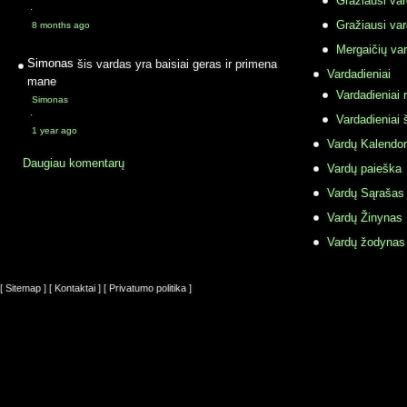
Gražiausi va
·
Gražiausi va
8 months ago
Mergaičių var
Simonas
šis vardas yra baisiai geras ir primena
Vardadieniai
mane
Vardadieniai r
Simonas
·
Vardadieniai 
1 year ago
Vardų Kalendor
Daugiau komentarų
Vardų paieška
Vardų Sąrašas
Vardų Žinynas
Vardų žodynas
[ Sitemap ]
[ Kontaktai ]
[ Privatumo politika ]