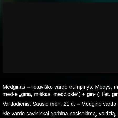
Medginas – lietuviško vardo trumpinys: Medys, me
med-ė „giria, miškas, medžioklė“) + gin- (: liet. gin-
Vardadienis: Sausio mėn. 21 d. – Medgino vardo 
Šie vardo savininkai garbina pasisekimą, valdžią, 