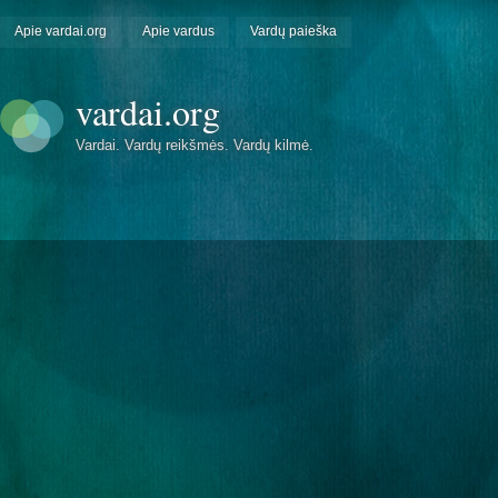
Apie vardai.org
Apie vardus
Vardų paieška
vardai.org
Vardai. Vardų reikšmės. Vardų kilmė.