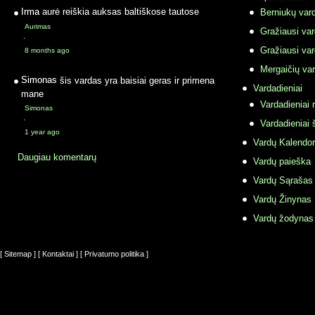
Irma
aurė reiškia auksas baltiškose tautose
Berniukų vard
Aurimas
Gražiausi va
·
Gražiausi va
8 months ago
Mergaičių var
Simonas
šis vardas yra baisiai geras ir primena
Vardadieniai
mane
Vardadieniai r
Simonas
·
Vardadieniai 
1 year ago
Vardų Kalendor
Daugiau komentarų
Vardų paieška
Vardų Sąrašas
Vardų Žinynas
Vardų žodynas
[ Sitemap ]
[ Kontaktai ]
[ Privatumo politika ]