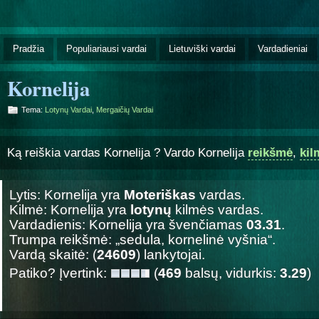
Pradžia
Populiariausi vardai
Lietuviški vardai
Vardadieniai
Kornelija
Tema:
Lotynų Vardai
,
Mergaičių Vardai
Ką reiškia vardas Kornelija ? Vardo Kornelija
reikšmė
,
kil
Lytis: Kornelija yra
Moteriškas
vardas.
Kilmė: Kornelija yra
lotynų
kilmės vardas.
Vardadienis: Kornelija yra švenčiamas
03.31
.
Trumpa reikšmė: „sedula, kornelinė vyšnia“.
Vardą skaitė: (
24609
) lankytojai.
Patiko? Įvertink:
(
469
balsų, vidurkis:
3.29
)