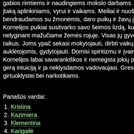
gabios rimtiems ir naudingiems mokslo darbams. 
įtaką aplinkiniams, vyrui ir vaikams. Meiliai ir nuoš
bendraudamos su žmonėmis, daro puikų ir žavų į
Kornelijos puikiai susitvarko savo šeimos lizdą, ku
nelyginant mažučiame žemės rojuje. Visas jų gyv
taikus. Joms ypač sekasi mokytojauti, dirbti vaikų
auklėtojomis, gydytojauti. Domisi spiritizmu ir įvair
Kornelijos labai savarankiškos ir nemėgsta jokių p
gerą intuiciją ir ja neklysdamos vadovaujasi. Gres
girtuoklystei bei narkotikams.
Panašūs vardai:
Kristina
Kazimiera
Klementina
Karigailė