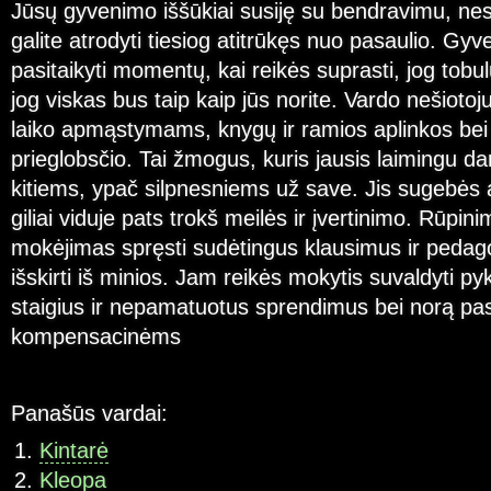
Jūsų gyvenimo iššūkiai susiję su bendravimu, nes
galite atrodyti tiesiog atitrūkęs nuo pasaulio. Gyv
pasitaikyti momentų, kai reikės suprasti, jog tobulų
jog viskas bus taip kaip jūs norite. Vardo nešiotoju
laiko apmąstymams, knygų ir ramios aplinkos be
prieglobsčio. Tai žmogus, kuris jausis laimingu 
kitiems, ypač silpnesniems už save. Jis sugebės at
giliai viduje pats trokš meilės ir įvertinimo. Rūpini
mokėjimas spręsti sudėtingus klausimus ir pedagogi
išskirti iš minios. Jam reikės mokytis suvaldyti pykt
staigius ir nepamatuotus sprendimus bei norą pas
kompensacinėms
Panašūs vardai:
Kintarė
Kleopa