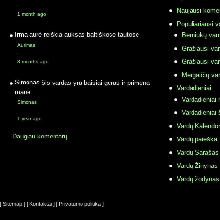
·
Naujausi komen
1 month ago
Populiariausi v
Irma
aurė reiškia auksas baltiškose tautose
Berniukų vard
Aurimas
Gražiausi va
·
Gražiausi va
8 months ago
Mergaičių var
Simonas
šis vardas yra baisiai geras ir primena
Vardadieniai
mane
Vardadieniai r
Simonas
·
Vardadieniai 
1 year ago
Vardų Kalendor
Daugiau komentarų
Vardų paieška
Vardų Sąrašas
Vardų Žinynas
Vardų žodynas
[ Sitemap ]
[ Kontaktai ]
[ Privatumo politika ]