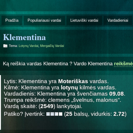
Pradžia
Populiariausi vardai
Lietuviški vardai
Vardadieniai
Klementina
Tema:
Lotynų Vardai
,
Mergaičių Vardai
Ką reiškia vardas Klementina ? Vardo Klementina
reikšmė
Lytis: Klementina yra
Moteriškas
vardas.
Kilmė: Klementina yra
lotynų
kilmės vardas.
Vardadienis: Klementina yra švenčiamas
09.08
.
Trumpa reikšmė: clemens „švelnus, malonus“.
Vardą skaitė: (
2549
) lankytojai.
Patiko? Įvertink:
(
25
balsų, vidurkis:
2.72
)