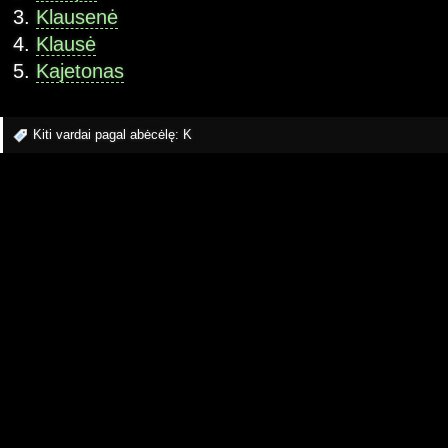
Klausenė
Klausė
Kajetonas
Kiti vardai pagal abėcėlę:
K