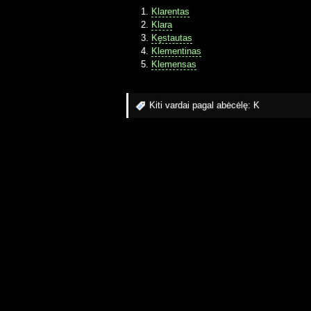
Klarentas
Klara
Kęstautas
Klementinas
Klemensas
Kiti vardai pagal abėcėlę:
K