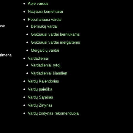
Apie vardus
Naujausi komentarai
Populiariausi vardai
ose
Berniukų vardai
Gražiausi vardai berniukams
Gražiausi vardai mergaitėms
Mergaičių vardai
primena
Vardadieniai
Vardadieniai rytoj
Vardadieniai šiandien
Vardų Kalendorius
Vardų paieška
Vardų Sąrašas
Vardų Žinynas
Vardų žodynas rekomenduoja