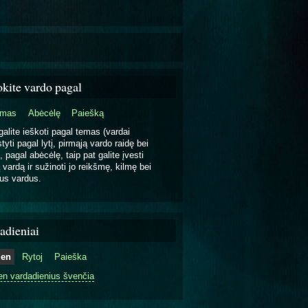
okite vardo pagal
emas
Abėcėlę
Paiešką
galite ieškoti pagal temas (vardai
tyti pagal lytį, pirmąją vardo raidę bei
, pagal abėcėlę, taip pat galite įvesti
 vardą ir sužinoti jo reikšmę, kilmę bei
us vardus.
adieniai
ien
Rytoj
Paieška
en vardadienius švenčia