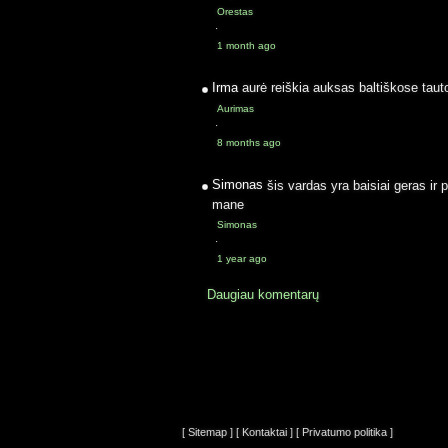
Orestas
·
1 month ago
Irma
aurė reiškia auksas baltiškose taut
Aurimas
·
8 months ago
Simonas
šis vardas yra baisiai geras ir 
mane
Simonas
·
1 year ago
Daugiau komentarų
[ Sitemap ]
[ Kontaktai ]
[ Privatumo politika ]