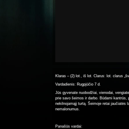
Klaras – (2) lot., iš lot. Clarus: lot. clarus „
Vardadienis: Rugpjūčio 7 d.
Jūs gyvenate nuobodžiai, vienodai, vengiate 
prie savo šeimos ir darbo. Būdami kantrūs, pat
nekilnojamąjį turtą. Šeimoje retai jaučiatės l
nemalonumus.
Panašūs vardai: