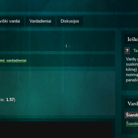
viški vardai
Vardadieniai
Diskusijos
Iešk
|
...
?
T
Vardų 
lmė
,
vardadieniai
:
suskirs
kilmę) 
norimą
panaši
kis:
1.57
)
Vard
Šiand
Šiandi