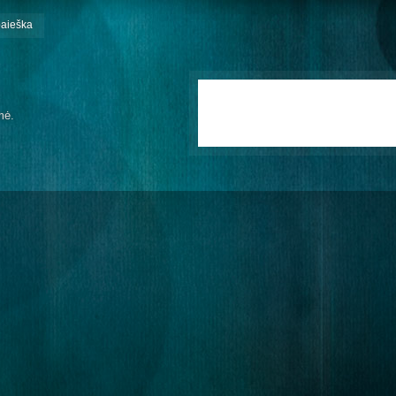
paieška
mė.