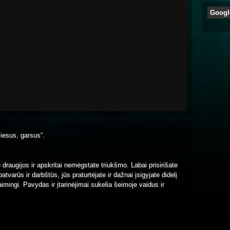
Googl
šviesus, garsus“.
draugijos ir apskritai nemėgstate triukšmo. Labai prisirišate
varūs ir darbštūs, jūs praturtėjate ir dažnai įsigyjate didelį
aimingi. Pavydas ir įtarinėjimai sukelia šeimoje vaidus ir