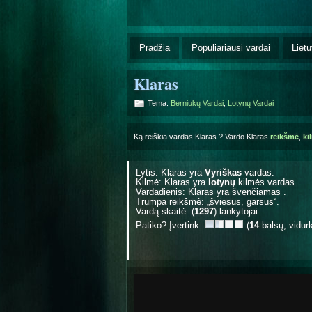
Pradžia
Populiariausi vardai
Lietu
Klaras
Tema:
Berniukų Vardai
,
Lotynų Vardai
Ką reiškia vardas Klaras ? Vardo Klaras
reikšmė
,
ki
Lytis: Klaras yra
Vyriškas
vardas.
Kilmė: Klaras yra
lotynų
kilmės vardas.
Vardadienis: Klaras yra švenčiamas
.
Trumpa reikšmė: „šviesus, garsus“.
Vardą skaitė: (
1297
) lankytojai.
Patiko? Įvertink:
(
14
balsų, vidur