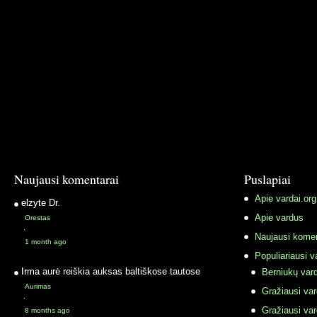
Naujausi komentarai
Puslapiai
Apie vardai.org
elzyte
Dr.
Apie vardus
Orestas
·
Naujausi komen
1 month ago
Populiariausi v
Irma
aurė reiškia auksas baltiškose tautose
Berniukų vard
Aurimas
Gražiausi va
·
Gražiausi va
8 months ago