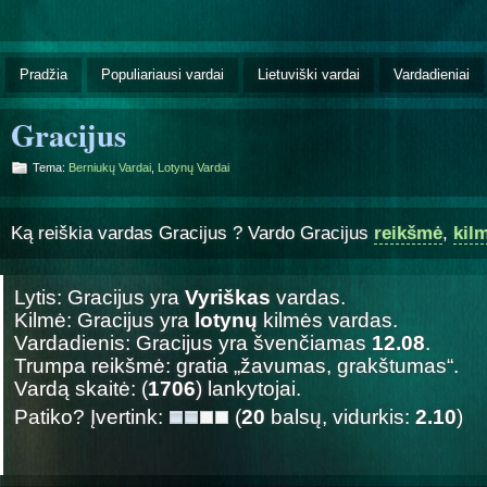
Pradžia
Populiariausi vardai
Lietuviški vardai
Vardadieniai
Gracijus
Tema:
Berniukų Vardai
,
Lotynų Vardai
Ką reiškia vardas Gracijus ? Vardo Gracijus
reikšmė
,
kil
Lytis: Gracijus yra
Vyriškas
vardas.
Kilmė: Gracijus yra
lotynų
kilmės vardas.
Vardadienis: Gracijus yra švenčiamas
12.08
.
Trumpa reikšmė: gratia „žavumas, grakštumas“.
Vardą skaitė: (
1706
) lankytojai.
Patiko? Įvertink:
(
20
balsų, vidurkis:
2.10
)