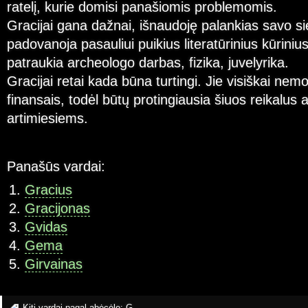
ratelį, kurie domisi panašiomis problemomis.
Gracijai gana dažnai, išnaudoję palankias savo sie
padovanoja pasauliui puikius literatūrinius kūriniu
patraukia archeologo darbas, fizika, juvelyrika.
Gracijai retai kada būna turtingi. Jie visiškai nem
finansais, todėl būtų protingiausia šiuos reikalus 
artimiesiems.
Panašūs vardai:
Gracius
Gracijonas
Gvidas
Gema
Girvainas
Kiti vardai pagal abėcėlę:
G