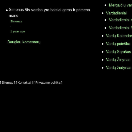
Mergaičių var
Simonas
šis vardas yra baisiai geras ir primena
Vardadieniai
mane
Vardadieniai r
Simonas
·
Vardadieniai 
1 year ago
Vardų Kalendor
Daugiau komentarų
Vardų paieška
Vardų Sąrašas
Vardų Žinynas
Vardų žodynas
[ Sitemap ]
[ Kontaktai ]
[ Privatumo politika ]