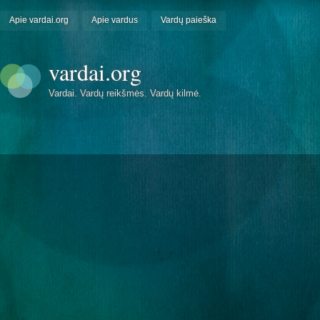
Apie vardai.org
Apie vardus
Vardų paieška
vardai.org
Vardai. Vardų reikšmės. Vardų kilmė.