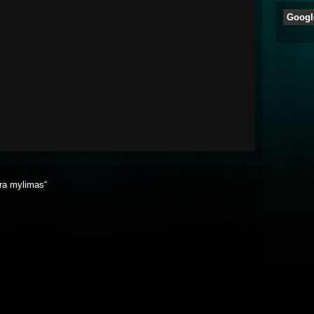
Googl
 yra mylimas“