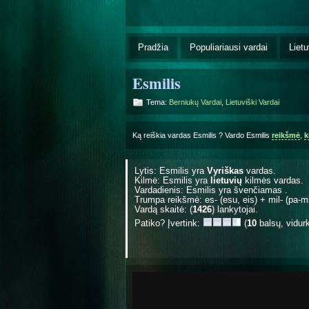
Pradžia
Populiariausi vardai
Lietu
Esmilis
Tema:
Berniukų Vardai
,
Lietuviški Vardai
Ką reiškia vardas Esmilis ? Vardo Esmilis
reikšmė
,
k
Lytis: Esmilis yra
Vyriškas
vardas.
Kilmė: Esmilis yra
lietuvių
kilmės vardas.
Vardadienis: Esmilis yra švenčiamas
.
Trumpa reikšmė: es- (esu, eis) + mil- (pa-mi-
Vardą skaitė: (
1426
) lankytojai.
Patiko? Įvertink:
(
10
balsų, vidur