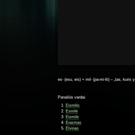
es- (esu, eis) + mil- (pa-mi-lti) – „tas, kuris
Panašūs vardai:
Eismilis
Esmilė
Eismilė
Erazmas
Elvinas