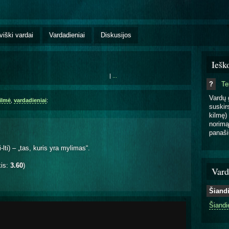
viški vardai
Vardadieniai
Diskusijos
Iešk
|
...
?
T
Vardų 
ilmė
,
vardadieniai
:
suskirs
kilmę) 
norimą
panaši
lti) – „tas, kuris yra mylimas“.
kis:
3.60
)
Vard
Šiand
Šiandi