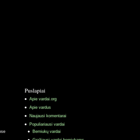
Puslapiai
Apie vardai.org
Apie vardus
Naujausi komentarai
Populiariausi vardai
ose
Berniukų vardai
Gražiausi vardai berniukams