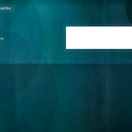
paieška
mė.