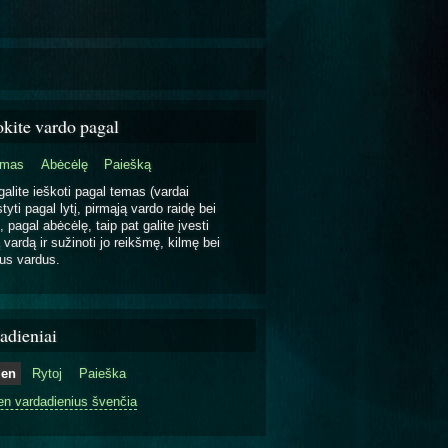
okite vardo pagal
emas
Abėcėlę
Paiešką
galite ieškoti pagal temas (vardai
tyti pagal lytį, pirmąją vardo raidę bei
, pagal abėcėlę, taip pat galite įvesti
 vardą ir sužinoti jo reikšmę, kilmę bei
us vardus.
adieniai
ien
Rytoj
Paieška
en vardadienius švenčia