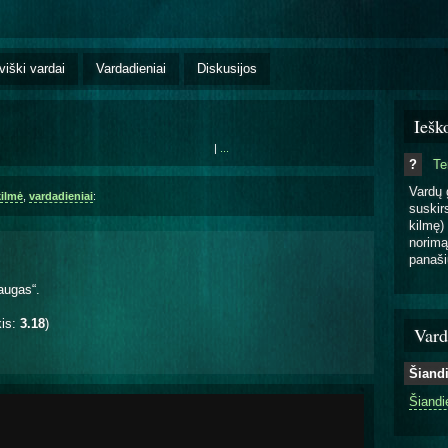
viški vardai
Vardadieniai
Diskusijos
Iešk
|
...
?
T
Vardų 
kilmė
,
vardadieniai
:
suskirs
kilmę) 
norimą
panaši
.
augas“.
kis:
3.18
)
Vard
Šiand
Šiandi