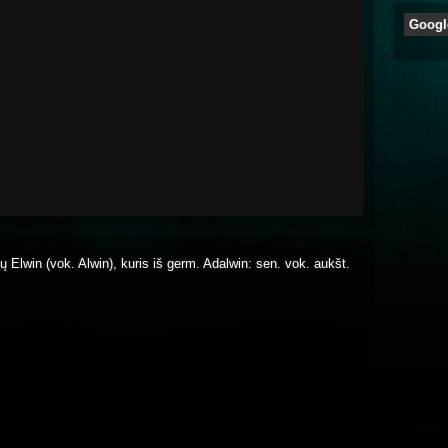
Googl
ų Elwin (vok. Alwin), kuris iš germ. Adalwin: sen. vok. aukšt.