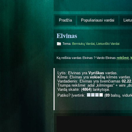
Pradžia
Populiariausi vardai
Lietu
Elvinas
Tema:
Berniukų Vardai
,
Lietuviški Vardai
Ką reiškia vardas Elvinas ? Vardo Elvinas
reikšmė
,
Lytis: Elvinas yra
Vyriškas
vardas.
Kilmė: Elvinas yra
vokiečių
kilmės vardas.
Vardadienis: Elvinas yra švenčiamas
02.22
Trumpa reikšmė: adal „kilmingas“ + wini „dr
Vardą skaitė: (
4864
) lankytojai.
Patiko? Įvertink:
(
89
balsų, vidur