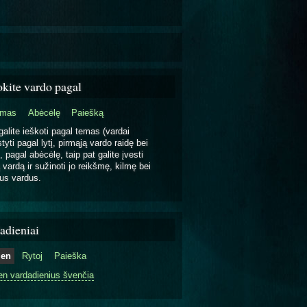
okite vardo pagal
emas
Abėcėlę
Paiešką
galite ieškoti pagal temas (vardai
tyti pagal lytį, pirmąją vardo raidę bei
, pagal abėcėlę, taip pat galite įvesti
 vardą ir sužinoti jo reikšmę, kilmę bei
us vardus.
adieniai
ien
Rytoj
Paieška
en vardadienius švenčia