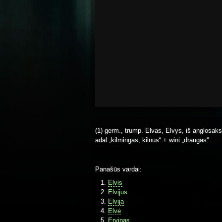
(1) germ., trump. Elvas, Elvys, iš anglosaks
adal „kilmingas, kilnus“ + wini „draugas“
Panašūs vardai:
Elvis
Elvijus
Elvija
Elvė
Ervinas