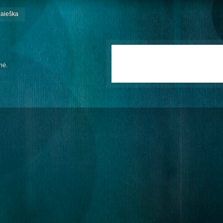
paieška
mė.