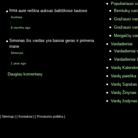
Populiariausi v
Irma
aurė reiškia auksas baltiškose tautose
Berniukų vard
Aurimas
Gražiausi va
·
Gražiausi va
8 months ago
Mergaičių var
Simonas
šis vardas yra baisiai geras ir primena
Vardadieniai
mane
Vardadieniai r
Simonas
·
Vardadieniai 
1 year ago
Vardų Kalendor
Daugiau komentarų
Vardų paieška
Vardų Sąrašas
Vardų Žinynas
Vardų žodynas
[ Sitemap ]
[ Kontaktai ]
[ Privatumo politika ]