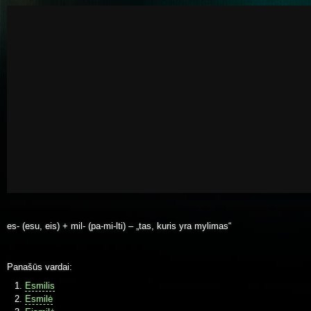
es- (esu, eis) + mil- (pa-mi-lti) – „tas, kuris yra mylimas“
Panašūs vardai:
Esmilis
Esmilė