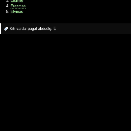
Eismilė
Erazmas
Elvinas
Kiti vardai pagal abėcėlę:
E