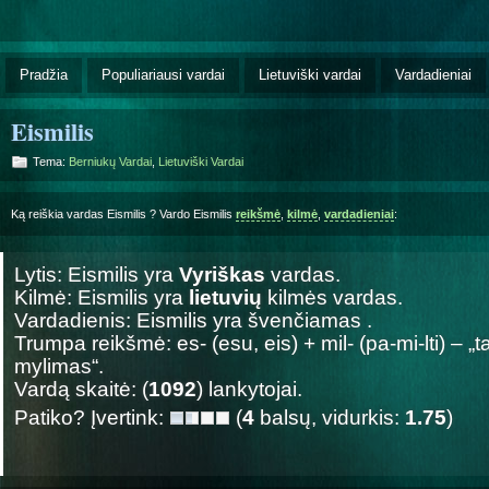
Pradžia
Populiariausi vardai
Lietuviški vardai
Vardadieniai
Eismilis
Tema:
Berniukų Vardai
,
Lietuviški Vardai
Ką reiškia vardas Eismilis ? Vardo Eismilis
reikšmė
,
kilmė
,
vardadieniai
:
Lytis: Eismilis yra
Vyriškas
vardas.
Kilmė: Eismilis yra
lietuvių
kilmės vardas.
Vardadienis: Eismilis yra švenčiamas
.
Trumpa reikšmė: es- (esu, eis) + mil- (pa-mi-lti) – „t
mylimas“.
Vardą skaitė: (
1092
) lankytojai.
Patiko? Įvertink:
(
4
balsų, vidurkis:
1.75
)