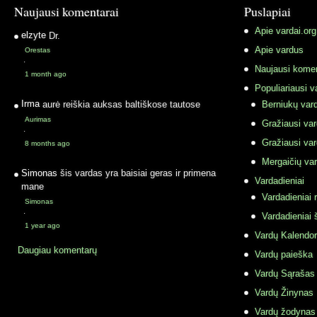
Naujausi komentarai
Puslapiai
Apie vardai.org
elzyte
Dr.
Apie vardus
Orestas
·
Naujausi komen
1 month ago
Populiariausi v
Irma
aurė reiškia auksas baltiškose tautose
Berniukų vard
Aurimas
Gražiausi va
·
Gražiausi va
8 months ago
Mergaičių var
Simonas
šis vardas yra baisiai geras ir primena
Vardadieniai
mane
Vardadieniai r
Simonas
·
Vardadieniai 
1 year ago
Vardų Kalendor
Daugiau komentarų
Vardų paieška
Vardų Sąrašas
Vardų Žinynas
Vardų žodynas