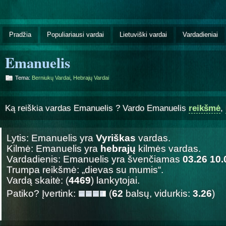
Pradžia
Populiariausi vardai
Lietuviški vardai
Vardadieniai
Emanuelis
Tema:
Berniukų Vardai
,
Hebrajų Vardai
Ką reiškia vardas Emanuelis ? Vardo Emanuelis
reikšmė
,
Lytis: Emanuelis yra
Vyriškas
vardas.
Kilmė: Emanuelis yra
hebrajų
kilmės vardas.
Vardadienis: Emanuelis yra švenčiamas
03.26 10.
Trumpa reikšmė: „dievas su mumis“.
Vardą skaitė: (
4469
) lankytojai.
Patiko? Įvertink:
(
62
balsų, vidurkis:
3.26
)