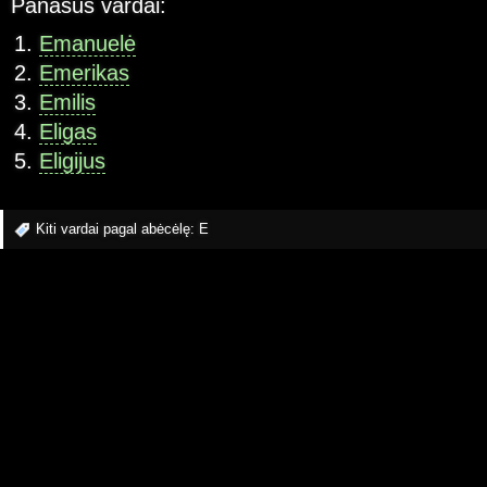
Panašūs vardai:
Emanuelė
Emerikas
Emilis
Eligas
Eligijus
Kiti vardai pagal abėcėlę:
E