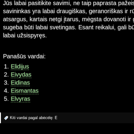
Jūs labai pasitikite savimi, ne taip paprasta pažei
savininkas yra labai draugiškas, geranoriškas ir r
atsargus, kartais netgi įtarus, mėgsta dovanoti ir
sugeba būti labai svetingas. Esant reikalui, gali bū
labai užsispyręs.
Panašūs vardai:
Elidijus
Eivydas
Eidinas
Eismantas
Elvyras
Kiti vardai pagal abėcėlę:
E