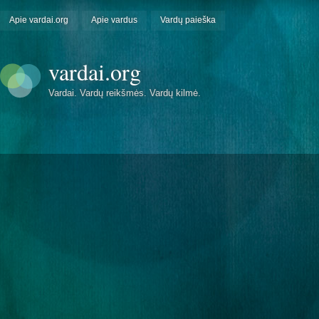
Apie vardai.org
Apie vardus
Vardų paieška
vardai.org
Vardai. Vardų reikšmės. Vardų kilmė.