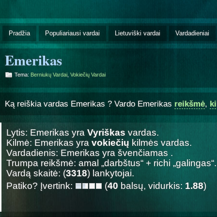
Pradžia
Populiariausi vardai
Lietuviški vardai
Vardadieniai
Emerikas
Tema:
Berniukų Vardai
,
Vokiečių Vardai
Ką reiškia vardas Emerikas ? Vardo Emerikas
reikšmė
,
k
Lytis: Emerikas yra
Vyriškas
vardas.
Kilmė: Emerikas yra
vokiečių
kilmės vardas.
Vardadienis: Emerikas yra švenčiamas
.
Trumpa reikšmė: amal „darbštus“ + richi „galingas“.
Vardą skaitė: (
3318
) lankytojai.
Patiko? Įvertink:
(
40
balsų, vidurkis:
1.88
)