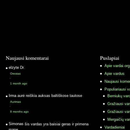
Naujausi komentarai
Puslapiai
Apie vardai.org
elzyte
Dr.
Apie vardus
Orestas
·
Naujausi komen
1 month ago
Populiariausi v
Irma
aurė reiškia auksas baltiškose tautose
Berniukų vard
Aurimas
Gražiausi va
·
Gražiausi va
8 months ago
Mergaičių var
Simonas
šis vardas yra baisiai geras ir primena
Vardadieniai
mane