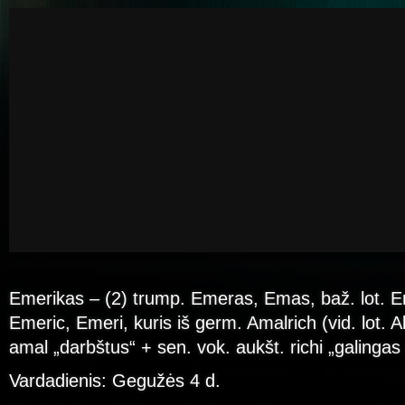
Emerikas – (2) trump. Emeras, Emas, baž. lot. E
Emeric, Emeri, kuris iš germ. Amalrich (vid. lot. 
amal „darbštus“ + sen. vok. aukšt. richi „galingas
Vardadienis: Gegužės 4 d.