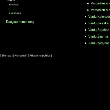
Vardadieniai r
Simonas
·
Vardadieniai 
1 year ago
Vardų Kalendor
Daugiau komentarų
Vardų paieška
Vardų Sąrašas
Vardų Žinynas
Vardų žodynas
[ Sitemap ]
[ Kontaktai ]
[ Privatumo politika ]