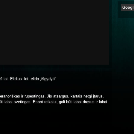
Googl
š lot. Elidius: lot. elido „išgydyti“.
ranoriškas ir rūpestingas. Jis atsargus, kartais netgi įtarus,
 labai svetingas. Esant reikalui, gali būti labai drąsus ir labai