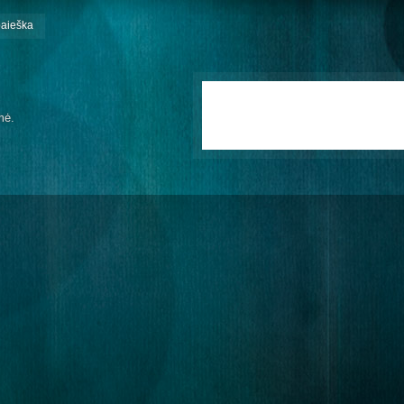
paieška
mė.