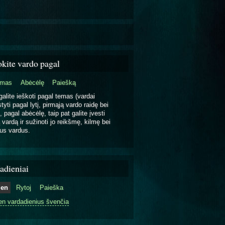
okite vardo pagal
emas
Abėcėlę
Paiešką
galite ieškoti pagal temas (vardai
tyti pagal lytį, pirmąją vardo raidę bei
, pagal abėcėlę, taip pat galite įvesti
 vardą ir sužinoti jo reikšmę, kilmę bei
us vardus.
adieniai
ien
Rytoj
Paieška
en vardadienius švenčia