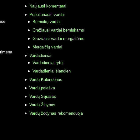
Naujausi komentarai
Populiariausi vardai
ose
Berniukų vardai
Gražiausi vardai berniukams
Gražiausi vardai mergaitėms
Mergaičių vardai
primena
Vardadieniai
Vardadieniai rytoj
Vardadieniai šiandien
Vardų Kalendorius
Vardų paieška
Vardų Sąrašas
Vardų Žinynas
Vardų žodynas rekomenduoja