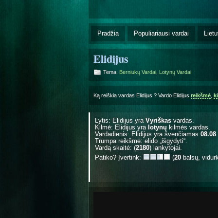
Pradžia
Populiariausi vardai
Lietu
Elidijus
Tema:
Berniukų Vardai
,
Lotynų Vardai
Ką reiškia vardas Elidijus ? Vardo Elidijus
reikšmė
,
k
Lytis: Elidijus yra
Vyriškas
vardas.
Kilmė: Elidijus yra
lotynų
kilmės vardas.
Vardadienis: Elidijus yra švenčiamas
08.08
.
Trumpa reikšmė: elido „išgydyti“.
Vardą skaitė: (
2180
) lankytojai.
Patiko? Įvertink:
(
20
balsų, vidur