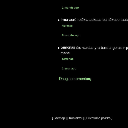
·
1 month ago
Irma
aurė reiškia auksas baltiškose taut
Aurimas
·
8 months ago
Simonas
šis vardas yra baisiai geras ir 
mane
Simonas
·
1 year ago
Daugiau komentarų
[ Sitemap ]
[ Kontaktai ]
[ Privatumo politika ]