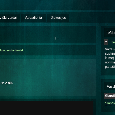
viški vardai
Vardadieniai
Diskusijos
Iešk
|
...
?
T
Vardų 
ilmė
,
vardadieniai
:
suskirs
kilmę) 
norimą
panaši
kis:
2.80
)
Vard
Šiand
Šiandi