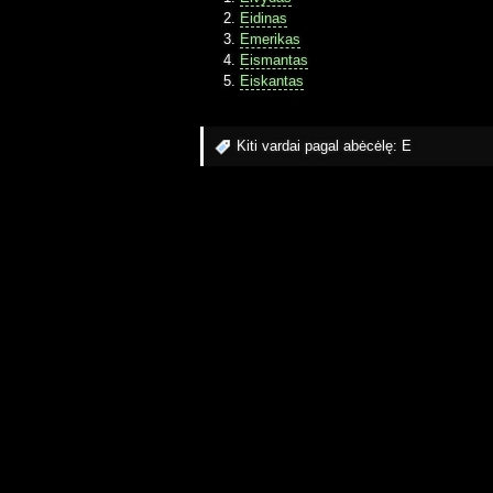
Eidinas
Emerikas
Eismantas
Eiskantas
Kiti vardai pagal abėcėlę:
E