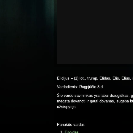
Elidijus – (1) lot., trump. Elidas, Elis, Elius, i
Vardadienis: Rugpjūčio 8 d.
Šio vardo savininkas yra labai draugiškas, ge
mėgsta dovanoti ir gauti dovanas, sugeba būti
užsispyręs.
Panašūs vardai:
Eivydas