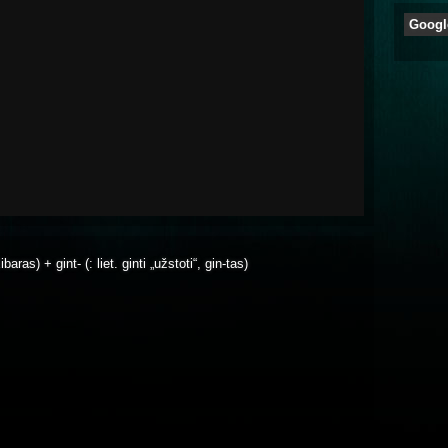
Googl
baras) + gint- (: liet. ginti „užstoti“, gin-tas)