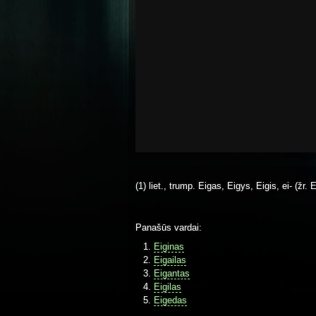
(1) liet., trump. Eigas, Eigys, Eigis, ei- (žr. Ei
Panašūs vardai:
Eiginas
Eigailas
Eigantas
Eigilas
Eigedas