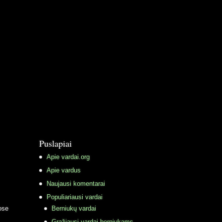
Puslapiai
Apie vardai.org
Apie vardus
Naujausi komentarai
Populiariausi vardai
ose
Berniukų vardai
Gražiausi vardai berniukams