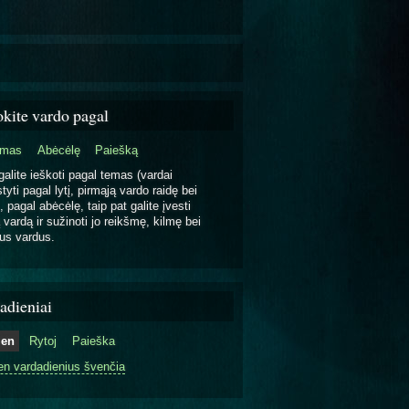
okite vardo pagal
emas
Abėcėlę
Paiešką
galite ieškoti pagal temas (vardai
tyti pagal lytį, pirmąją vardo raidę bei
, pagal abėcėlę, taip pat galite įvesti
 vardą ir sužinoti jo reikšmę, kilmę bei
us vardus.
adieniai
ien
Rytoj
Paieška
en vardadienius švenčia