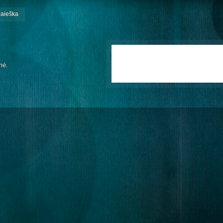
paieška
mė.