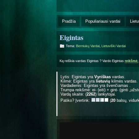
Pradžia
Populiariausi vardai
Lietu
Eigintas
Tema:
Berniukų Vardai
,
Lietuviški Vardai
Ką reiškia vardas Eigintas ? Vardo Eigintas
reikšmė
Lytis: Eigintas yra
Vyriškas
vardas.
Kilmė: Eigintas yra
lietuvių
kilmės vardas.
Vardadienis: Eigintas yra švenčiamas
.
Trumpa reikšmė: ei- (eiti) + gint- (ginti „užst
Vardą skaitė: (
2262
) lankytojai.
Patiko? Įvertink:
(
20
balsų, vidur