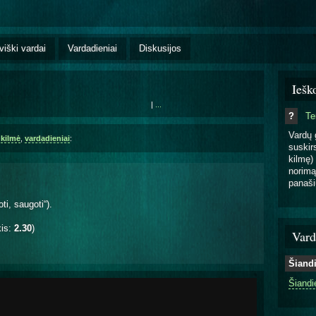
viški vardai
Vardadieniai
Diskusijos
Iešk
|
...
?
T
Vardų 
,
kilmė
,
vardadieniai
:
suskirs
kilmę) 
norimą
panaši
oti, saugoti“).
kis:
2.30
)
Vard
Šiand
Šiandi