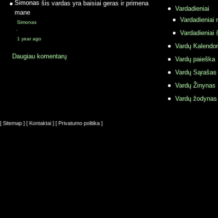
Simonas
šis vardas yra baisiai geras ir primena
Vardadieniai
mane
Vardadieniai r
Simonas
·
Vardadieniai 
1 year ago
Vardų Kalendor
Daugiau komentarų
Vardų paieška
Vardų Sąrašas
Vardų Žinynas
Vardų žodynas
[ Sitemap ]
[ Kontaktai ]
[ Privatumo politika ]