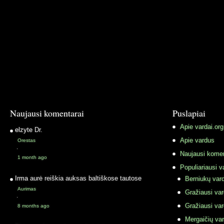
Naujausi komentarai
Puslapiai
Apie vardai.org
elzyte
Dr.
Apie vardus
Orestas
·
Naujausi komen
1 month ago
Populiariausi v
Irma
aurė reiškia auksas baltiškose tautose
Berniukų vard
Aurimas
Gražiausi va
·
Gražiausi va
8 months ago
Mergaičių var