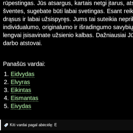
rūpestingas. Jūs atsargus, kartais netgi įtarus, a
šventes, sugebate būti labai svetingas. Esant reikal
drąsus ir labai užsispyręs. Jums tai suteikia nep
individualumo, originalumo ir išradingumo savybių
lengvai įsisavinate užsienio kalbas. Dažniausiai Jū
darbo atstovai.
Panašūs vardai:
Eidvydas
Elvyras
Eikintas
Eismantas
Eivydas
Kiti vardai pagal abėcėlę:
E