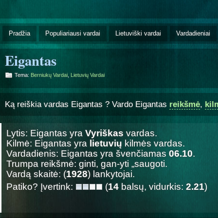
Pradžia
Populiariausi vardai
Lietuviški vardai
Vardadieniai
Eigantas
Tema:
Berniukų Vardai
,
Lietuvių Vardai
Ką reiškia vardas Eigantas ? Vardo Eigantas
reikšmė
,
kil
Lytis: Eigantas yra
Vyriškas
vardas.
Kilmė: Eigantas yra
lietuvių
kilmės vardas.
Vardadienis: Eigantas yra švenčiamas
06.10
.
Trumpa reikšmė: ginti, gan-yti „saugoti.
Vardą skaitė: (
1928
) lankytojai.
Patiko? Įvertink:
(
14
balsų, vidurkis:
2.21
)