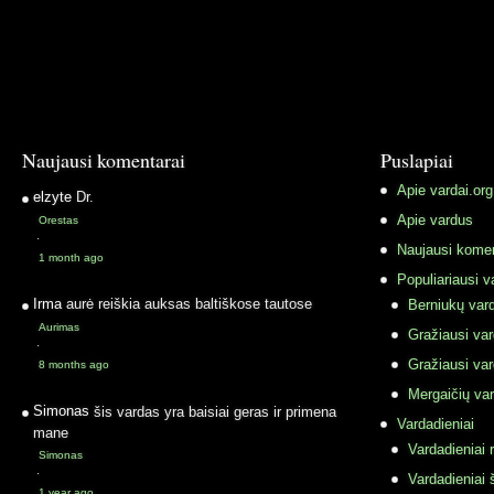
Naujausi komentarai
Puslapiai
Apie vardai.org
elzyte
Dr.
Apie vardus
Orestas
·
Naujausi komen
1 month ago
Populiariausi v
Irma
aurė reiškia auksas baltiškose tautose
Berniukų vard
Aurimas
Gražiausi va
·
Gražiausi va
8 months ago
Mergaičių var
Simonas
šis vardas yra baisiai geras ir primena
Vardadieniai
mane
Vardadieniai r
Simonas
·
Vardadieniai 
1 year ago