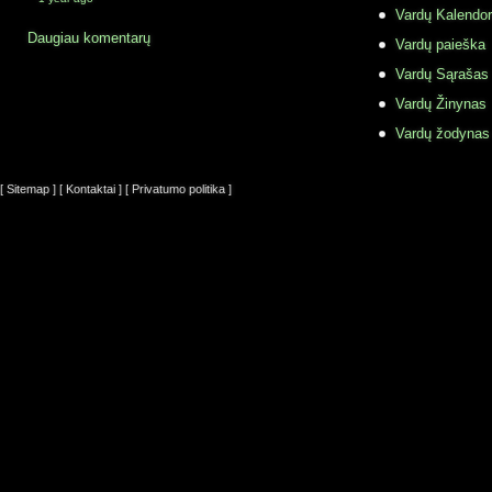
Vardų Kalendor
Daugiau komentarų
Vardų paieška
Vardų Sąrašas
Vardų Žinynas
Vardų žodynas
[ Sitemap ]
[ Kontaktai ]
[ Privatumo politika ]