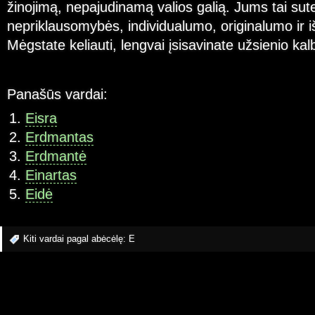
žinojimą, nepajudinamą valios galią. Jums tai sute
nepriklausomybės, individualumo, originalumo ir 
Mėgstate keliauti, lengvai įsisavinate užsienio kal
Panašūs vardai:
Eisra
Erdmantas
Erdmantė
Einartas
Eidė
Kiti vardai pagal abėcėlę:
E