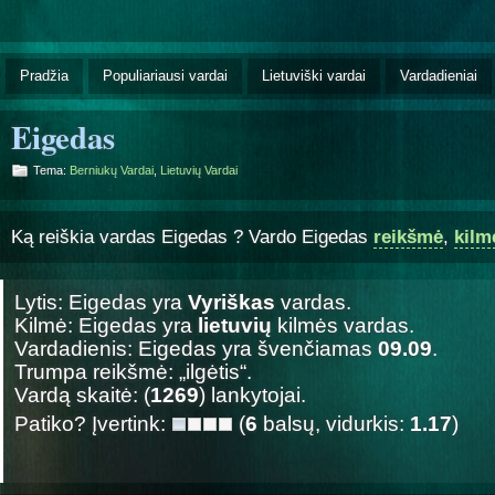
Pradžia
Populiariausi vardai
Lietuviški vardai
Vardadieniai
Eigedas
Tema:
Berniukų Vardai
,
Lietuvių Vardai
Ką reiškia vardas Eigedas ? Vardo Eigedas
reikšmė
,
kilm
Lytis: Eigedas yra
Vyriškas
vardas.
Kilmė: Eigedas yra
lietuvių
kilmės vardas.
Vardadienis: Eigedas yra švenčiamas
09.09
.
Trumpa reikšmė: „ilgėtis“.
Vardą skaitė: (
1269
) lankytojai.
Patiko? Įvertink:
(
6
balsų, vidurkis:
1.17
)