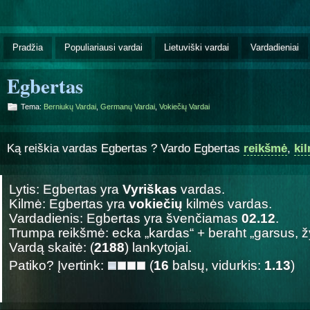
Pradžia
Populiariausi vardai
Lietuviški vardai
Vardadieniai
Egbertas
Tema:
Berniukų Vardai
,
Germanų Vardai
,
Vokiečių Vardai
Ką reiškia vardas Egbertas ? Vardo Egbertas
reikšmė
,
ki
Lytis: Egbertas yra
Vyriškas
vardas.
Kilmė: Egbertas yra
vokiečių
kilmės vardas.
Vardadienis: Egbertas yra švenčiamas
02.12
.
Trumpa reikšmė: ecka „kardas“ + beraht „garsus, 
Vardą skaitė: (
2188
) lankytojai.
Patiko? Įvertink:
(
16
balsų, vidurkis:
1.13
)