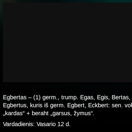
Egbertas – (1) germ., trump. Egas, Egis, Bertas, 
Egbertus, kuris iš germ. Egbert, Eckbert: sen. vo
„kardas“ + beraht „garsus, žymus“.
Vardadienis: Vasario 12 d.