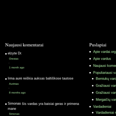
Naujausi komentarai
Puslapiai
Apie vardai.org
elzyte
Dr.
Apie vardus
Orestas
·
Naujausi komen
1 month ago
Populiariausi v
Irma
aurė reiškia auksas baltiškose tautose
Berniukų vard
Aurimas
Gražiausi va
·
Gražiausi va
8 months ago
Mergaičių var
Simonas
šis vardas yra baisiai geras ir primena
Vardadieniai
mane
Vardadieniai r
Simonas