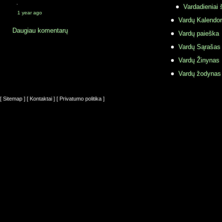
·
Vardadieniai 
1 year ago
Vardų Kalendor
Daugiau komentarų
Vardų paieška
Vardų Sąrašas
Vardų Žinynas
Vardų žodynas
[ Sitemap ]
[ Kontaktai ]
[ Privatumo politika ]