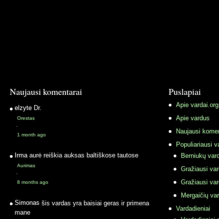
Naujausi komentarai
Puslapiai
Apie vardai.org
elzyte
Dr.
Apie vardus
Orestas
·
Naujausi komen
1 month ago
Populiariausi v
Irma
aurė reiškia auksas baltiškose tautose
Berniukų vard
Aurimas
Gražiausi va
·
Gražiausi va
8 months ago
Mergaičių var
Simonas
šis vardas yra baisiai geras ir primena
Vardadieniai
mane