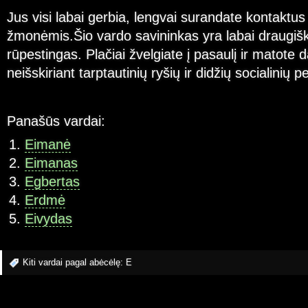
Jus visi labai gerbia, lengvai surandate kontaktus
žmonėmis.Šio vardo savininkas yra labai draugišk
rūpestingas. Plačiai žvelgiate į pasaulį ir matote d
neišskiriant tarptautinių ryšių ir didžių socialinių 
Panašūs vardai:
Eimanė
Eimanas
Egbertas
Erdmė
Eivydas
Kiti vardai pagal abėcėlę:
E