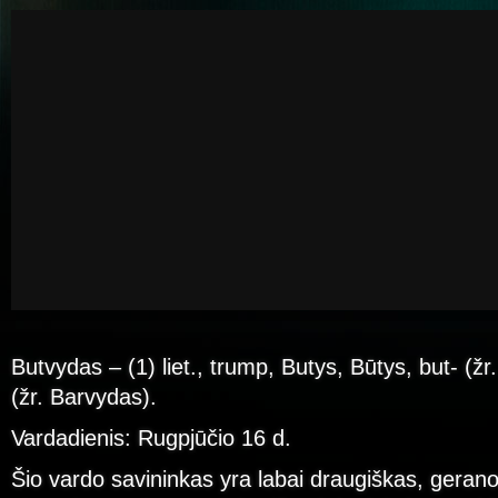
Butvydas – (1) liet., trump, Butys, Būtys, but- (žr
(žr. Barvydas).
Vardadienis: Rugpjūčio 16 d.
Šio vardo savininkas yra labai draugiškas, geranor