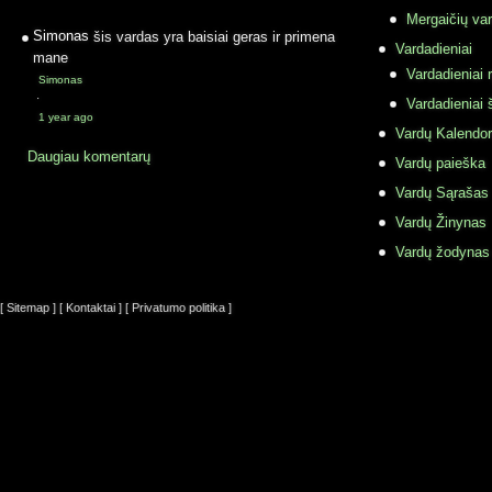
Mergaičių var
Simonas
šis vardas yra baisiai geras ir primena
Vardadieniai
mane
Vardadieniai r
Simonas
·
Vardadieniai 
1 year ago
Vardų Kalendor
Daugiau komentarų
Vardų paieška
Vardų Sąrašas
Vardų Žinynas
Vardų žodynas
[ Sitemap ]
[ Kontaktai ]
[ Privatumo politika ]