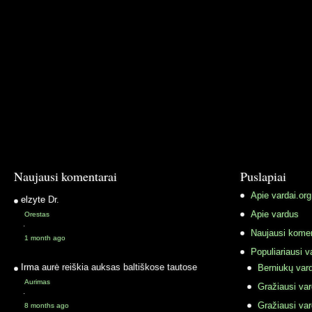
Naujausi komentarai
Puslapiai
Apie vardai.org
elzyte
Dr.
Apie vardus
Orestas
·
Naujausi komen
1 month ago
Populiariausi v
Irma
aurė reiškia auksas baltiškose tautose
Berniukų vard
Aurimas
Gražiausi va
·
Gražiausi va
8 months ago