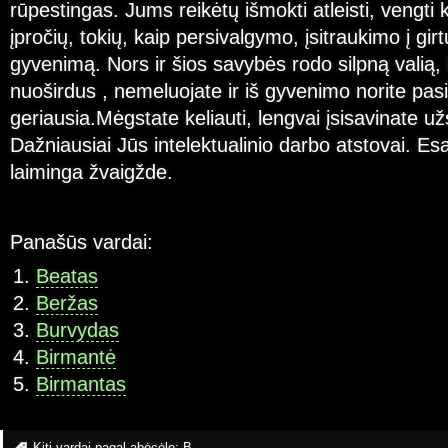
rūpestingas. Jums reikėtų išmokti atleisti, vengti k
įpročių, tokių, kaip persivalgymo, įsitraukimo į gir
gyvenimą. Nors ir šios savybės rodo silpną valią,
nuoširdus , nemeluojate ir iš gyvenimo norite pasi
geriausia.Mėgstate keliauti, lengvai įsisavinate už
Dažniausiai Jūs intelektualinio darbo atstovai. E
laiminga žvaigžde.
Panašūs vardai:
Beatas
Beržas
Burvydas
Birmantė
Birmantas
Kiti vardai pagal abėcėlę:
B