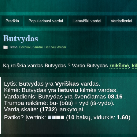
Pradžia
Populiariausi vardai
Lietuviški vardai
Vardadieniai
Butvydas
Tema:
Berniukų Vardai
,
Lietuvių Vardai
Ką reiškia vardas Butvydas ? Vardo Butvydas
reikšmė
,
k
Lytis: Butvydas yra
Vyriškas
vardas.
Kilmė: Butvydas yra
lietuvių
kilmės vardas.
Vardadienis: Butvydas yra švenčiamas
08.16
.
Trumpa reikšmė: bu- (būti) + vyd (iš-vydo).
Vardą skaitė: (
1732
) lankytojai.
Patiko? Įvertink:
(
10
balsų, vidurkis:
1.60
)