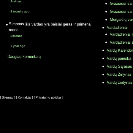
Aurimas
Gražiausi va
·
Gražiausi va
8 months ago
Mergaičių var
Simonas
šis vardas yra baisiai geras ir primena
Vardadieniai
mane
Vardadieniai r
Simonas
·
Vardadieniai 
1 year ago
Vardų Kalendor
Daugiau komentarų
Vardų paieška
Vardų Sąrašas
Vardų Žinynas
Vardų žodynas
[ Sitemap ]
[ Kontaktai ]
[ Privatumo politika ]