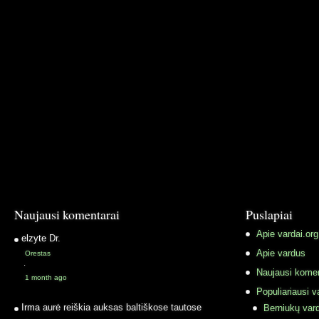
Naujausi komentarai
Puslapiai
Apie vardai.org
elzyte
Dr.
Apie vardus
Orestas
·
Naujausi komen
1 month ago
Populiariausi v
Irma
aurė reiškia auksas baltiškose tautose
Berniukų vard