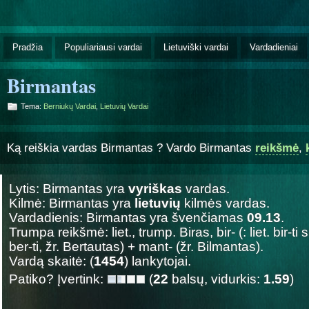
Pradžia
Populiariausi vardai
Lietuviški vardai
Vardadieniai
Birmantas
Tema:
Berniukų Vardai
,
Lietuvių Vardai
Ką reiškia vardas Birmantas ? Vardo Birmantas
reikšmė
,
Lytis: Birmantas yra
vyriškas
vardas.
Kilmė: Birmantas yra
lietuvių
kilmės vardas.
Vardadienis: Birmantas yra švenčiamas
09.13
.
Trumpa reikšmė: liet., trump. Biras, bir- (: liet. bir-ti 
ber-ti, žr. Bertautas) + mant- (žr. Bilmantas).
Vardą skaitė: (
1454
) lankytojai.
Patiko? Įvertink:
(
22
balsų, vidurkis:
1.59
)