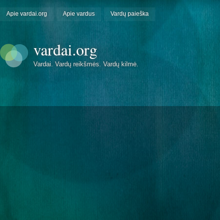
Apie vardai.org
Apie vardus
Vardų paieška
vardai.org
Vardai. Vardų reikšmės. Vardų kilmė.