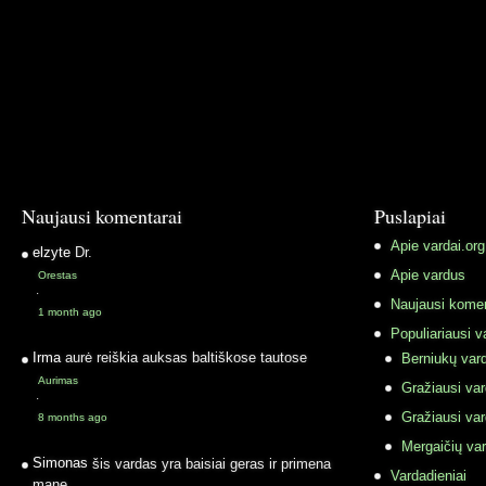
Naujausi komentarai
Puslapiai
Apie vardai.org
elzyte
Dr.
Apie vardus
Orestas
·
Naujausi komen
1 month ago
Populiariausi v
Irma
aurė reiškia auksas baltiškose tautose
Berniukų vard
Aurimas
Gražiausi va
·
Gražiausi va
8 months ago
Mergaičių var
Simonas
šis vardas yra baisiai geras ir primena
Vardadieniai
mane