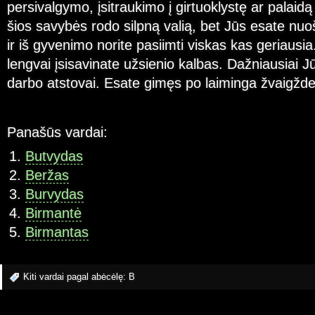
persivalgymo, įsitraukimo į girtuoklystę ar palaid
šios savybės rodo silpną valią, bet Jūs esate nuo
ir iš gyvenimo norite pasiimti viskas kas geriausia
lengvai įsisavinate užsienio kalbas. Dažniausiai Jū
darbo atstovai. Esate gimęs po laiminga žvaigžde
Panašūs vardai:
Butvydas
Beržas
Burvydas
Birmantė
Birmantas
Kiti vardai pagal abėcėlę:
B