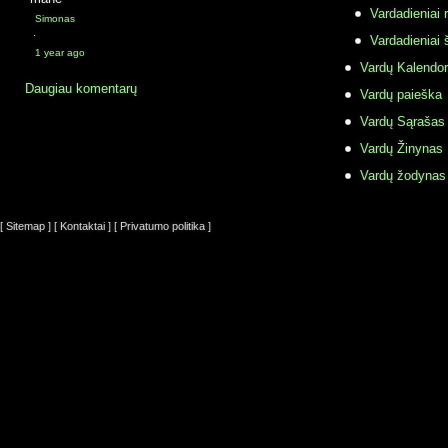
Vardadieniai r
Simonas
·
Vardadieniai 
1 year ago
Vardų Kalendor
Daugiau komentarų
Vardų paieška
Vardų Sąrašas
Vardų Žinynas
Vardų žodynas
[ Sitemap ]
[ Kontaktai ]
[ Privatumo politika ]