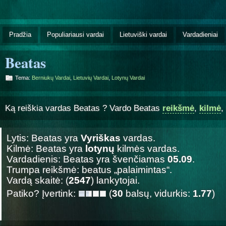
Pradžia
Populiariausi vardai
Lietuviški vardai
Vardadieniai
Beatas
Tema:
Berniukų Vardai
,
Lietuvių Vardai
,
Lotynų Vardai
Ką reiškia vardas Beatas ? Vardo Beatas
reikšmė
,
kilmė
,
Lytis: Beatas yra
Vyriškas
vardas.
Kilmė: Beatas yra
lotynų
kilmės vardas.
Vardadienis: Beatas yra švenčiamas
05.09
.
Trumpa reikšmė: beatus „palaimintas“.
Vardą skaitė: (
2547
) lankytojai.
Patiko? Įvertink:
(
30
balsų, vidurkis:
1.77
)