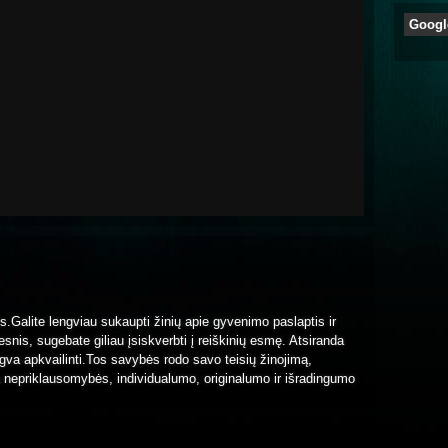
Googl
s.Galite lengviau sukaupti žinių apie gyvenimo paslaptis ir
snis, sugebate giliau įsiskverbti į reiškinių esmę. Atsiranda
ngva apkvailinti.Tos savybės rodo savo teisių žinojimą,
a nepriklausomybės, individualumo, originalumo ir išradingumo