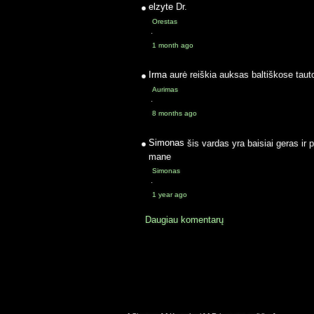
elzyte
Dr.
Orestas
·
1 month ago
Irma
aurė reiškia auksas baltiškose taut
Aurimas
·
8 months ago
Simonas
šis vardas yra baisiai geras ir 
mane
Simonas
·
1 year ago
Daugiau komentarų