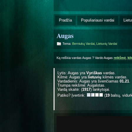
Pradžia
Populiariausi vardai
Lietu
Augas
Tema:
Berniukų Vardai
,
Lietuvių Vardai
Ką reiškia vardas Augas ? Vardo Augas
reikšmė
,
ki
Lytis: Augas yra
Vyriškas
vardas.
Kilmė: Augas yra
lietuvių
kilmės vardas.
Vardadienis: Augas yra švenčiamas
01.21
.
Trumpa reikšmė: Augalotas.
Vardą skaitė: (
1917
) lankytojai.
Patiko? Įvertink:
(
19
balsų, vidur