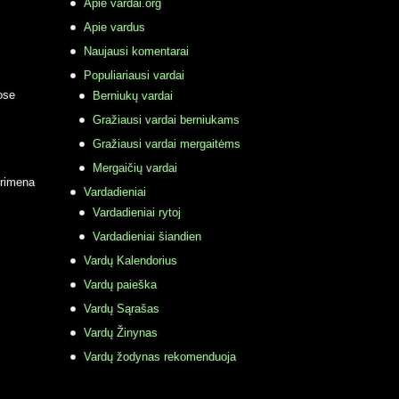
Apie vardai.org
Apie vardus
Naujausi komentarai
Populiariausi vardai
ose
Berniukų vardai
Gražiausi vardai berniukams
Gražiausi vardai mergaitėms
Mergaičių vardai
primena
Vardadieniai
Vardadieniai rytoj
Vardadieniai šiandien
Vardų Kalendorius
Vardų paieška
Vardų Sąrašas
Vardų Žinynas
Vardų žodynas rekomenduoja