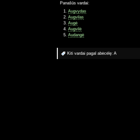
Panašūs vardai:
Augvydas
Augvilas
Augė
Augvilė
Audangė
Kiti vardai pagal abėcėlę:
A