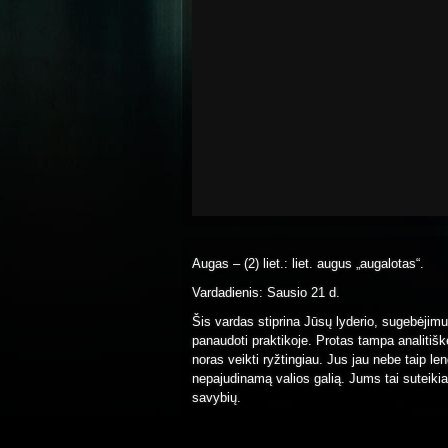
Augas – (2) liet.: liet. augus „augalotas“.
Vardadienis: Sausio 21 d.
Šis vardas stiprina Jūsų lyderio, sugebėjimu
panaudoti praktikoje. Protas tampa analitiške
noras veikti ryžtingiau. Jus jau nebe taip le
nepajudinamą valios galią. Jums tai suteiki
savybių.