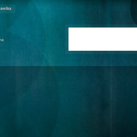
paieška
mė.