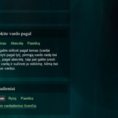
okite vardo pagal
emas
Abėcėlę
Paiešką
galite ieškoti pagal temas (vardai
tyti pagal lytį, pirmąją vardo raidę bei
, pagal abėcėlę, taip pat galite įvesti
 vardą ir sužinoti jo reikšmę, kilmę bei
us vardus.
adieniai
ien
Rytoj
Paieška
en vardadienius švenčia