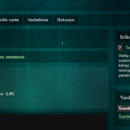
viški vardai
Vardadieniai
Diskusijos
Iešk
|
...
?
T
Vardų 
lmė
,
vardadieniai
:
suskirs
kilmę) 
norimą
panaši
kis:
1.47
)
Vard
Šiand
Šiandi