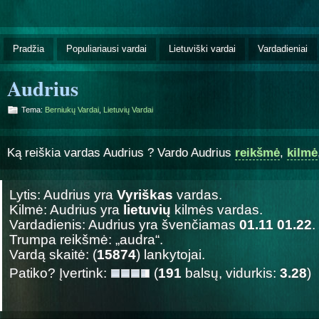
Pradžia
Populiariausi vardai
Lietuviški vardai
Vardadieniai
Audrius
Tema:
Berniukų Vardai
,
Lietuvių Vardai
Ką reiškia vardas Audrius ? Vardo Audrius
reikšmė
,
kilmė
Lytis: Audrius yra
Vyriškas
vardas.
Kilmė: Audrius yra
lietuvių
kilmės vardas.
Vardadienis: Audrius yra švenčiamas
01.11 01.22
.
Trumpa reikšmė: „audra“.
Vardą skaitė: (
15874
) lankytojai.
Patiko? Įvertink:
(
191
balsų, vidurkis:
3.28
)