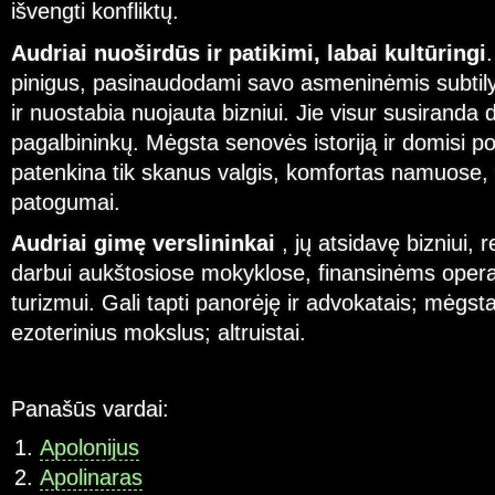
išvengti konfliktų.
Audriai nuoširdūs ir patikimi, labai kultūringi
pinigus, pasinaudodami savo asmeninėmis subti
ir nuostabia nuojauta bizniui. Jie visur susiranda 
pagalbininkų. Mėgsta senovės istoriją ir domisi pol
patenkina tik skanus valgis, komfortas namuose,
patogumai.
Audriai gimę verslininkai
, jų atsidavę bizniui, 
darbui aukštosiose mokyklose, finansinėms opera
turizmui. Gali tapti panorėję ir advokatais; mėgsta f
ezoterinius mokslus; altruistai.
Panašūs vardai:
Apolonijus
Apolinaras