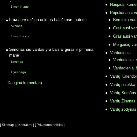
·
Naujausi komen
1 month ago
Populiariausi v
Irma
aurė reiškia auksas baltiškose tautose
Berniukų vard
Aurimas
Gražiausi va
·
Gražiausi va
8 months ago
Mergaičių var
Simonas
šis vardas yra baisiai geras ir primena
Vardadieniai
mane
Vardadieniai r
Simonas
·
Vardadieniai 
1 year ago
Vardų Kalendor
Daugiau komentarų
Vardų paieška
Vardų Sąrašas
Vardų Žinynas
Vardų žodynas
[ Sitemap ]
[ Kontaktai ]
[ Privatumo politika ]