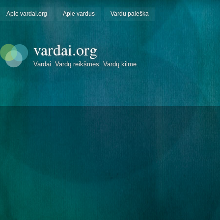
Apie vardai.org
Apie vardus
Vardų paieška
vardai.org
Vardai. Vardų reikšmės. Vardų kilmė.