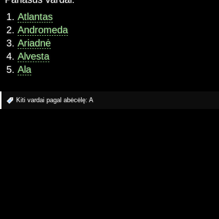
Atlantas
Andromeda
Ariadnė
Alvesta
Ala
Kiti vardai pagal abėcėlę:
A