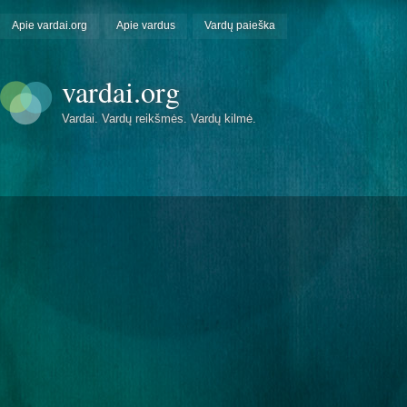
Apie vardai.org
Apie vardus
Vardų paieška
vardai.org
Vardai. Vardų reikšmės. Vardų kilmė.