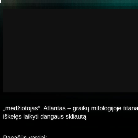
„medžiotojas“. Atlantas – graikų mitologijoje titan
iškelęs laikyti dangaus skliautą
Panašūs vardai: