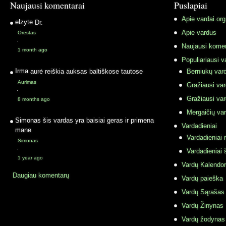
Naujausi komentarai
Puslapiai
Apie vardai.org
elzyte
Dr.
Apie vardus
Orestas
·
Naujausi komen
1 month ago
Populiariausi v
Irma
aurė reiškia auksas baltiškose tautose
Berniukų vard
Aurimas
Gražiausi va
·
Gražiausi va
8 months ago
Mergaičių var
Simonas
šis vardas yra baisiai geras ir primena
Vardadieniai
mane
Vardadieniai r
Simonas
·
Vardadieniai 
1 year ago
Vardų Kalendor
Daugiau komentarų
Vardų paieška
Vardų Sąrašas
Vardų Žinynas
Vardų žodynas