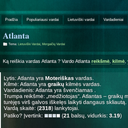
Pradžia
Populiariausi vardai
Lietuviški vardai
Vardadieniai
Atlanta
Tema:
Lietuviški Vardai
,
Mergaičių Vardai
Ką reiškia vardas Atlanta ? Vardo Atlanta
reikšmė
,
kilmė
,
Lytis: Atlanta yra
Moteriškas
vardas.
Kilmė: Atlanta yra
graikų
kilmės vardas.
Vardadienis: Atlanta yra švenčiamas
.
Trumpa reikšmė: „medžiotojas“. Atlantas – graikų mi
turėjęs virš galvos iškelęs laikyti dangaus skliautą.
Vardą skaitė: (
2318
) lankytojai.
Patiko? Įvertink:
(
21
balsų, vidurkis:
3.19
)