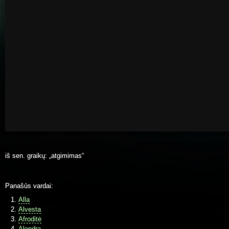
iš sen. graikų: „atgimimas“
Panašūs vardai:
Alla
Alvesta
Afroditė
Alondra