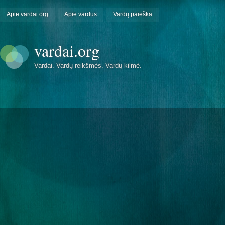
Apie vardai.org
Apie vardus
Vardų paieška
vardai.org
Vardai. Vardų reikšmės. Vardų kilmė.