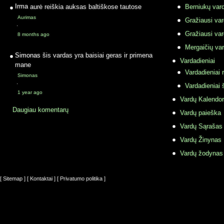
Irma
aurė reiškia auksas baltiškose tautose
Berniukų vard
Aurimas
Gražiausi va
·
Gražiausi va
8 months ago
Mergaičių var
Simonas
šis vardas yra baisiai geras ir primena
Vardadieniai
mane
Vardadieniai r
Simonas
·
Vardadieniai 
1 year ago
Vardų Kalendor
Daugiau komentarų
Vardų paieška
Vardų Sąrašas
Vardų Žinynas
Vardų žodynas
[ Sitemap ]
[ Kontaktai ]
[ Privatumo politika ]