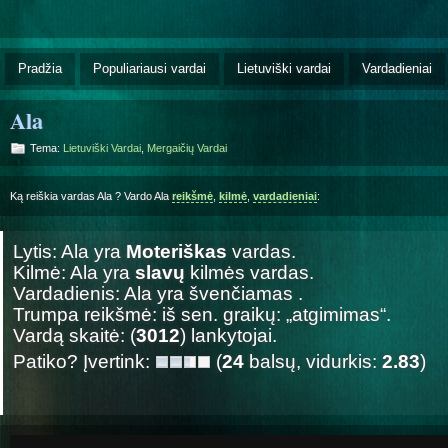
Pradžia
Populiariausi vardai
Lietuviški vardai
Vardadieniai
Ala
Tema:
Lietuviški Vardai
,
Mergaičių Vardai
Ką reiškia vardas Ala ? Vardo Ala
reikšmė
,
kilmė
,
vardadieniai
:
Lytis: Ala yra
Moteriškas
vardas.
Kilmė: Ala yra
slavų
kilmės vardas.
Vardadienis: Ala yra švenčiamas
.
Trumpa reikšmė: iš sen. graikų: „atgimimas“.
Vardą skaitė: (
3012
) lankytojai.
Patiko? Įvertink:
(
24
balsų, vidurkis:
2.83
)