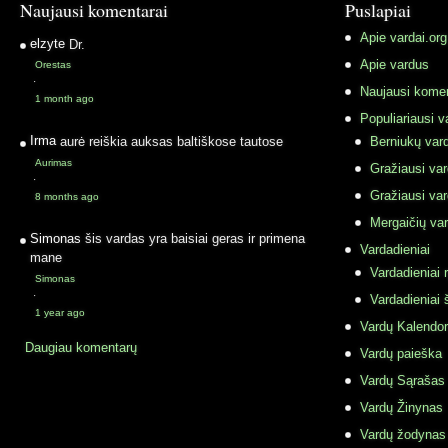
Naujausi komentarai
Puslapiai
Apie vardai.org
elzyte
Dr.
Apie vardus
Orestas
·
Naujausi komen
1 month ago
Populiariausi v
Irma
aurė reiškia auksas baltiškose tautose
Berniukų vard
Aurimas
Gražiausi va
·
Gražiausi va
8 months ago
Mergaičių var
Simonas
šis vardas yra baisiai geras ir primena
Vardadieniai
mane
Vardadieniai r
Simonas
·
Vardadieniai 
1 year ago
Vardų Kalendor
Daugiau komentarų
Vardų paieška
Vardų Sąrašas
Vardų Žinynas
Vardų žodynas