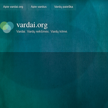
Apie vardai.org
Apie vardus
Vardų paieška
vardai.org
Vardai. Vardų reikšmės. Vardų kilmė.