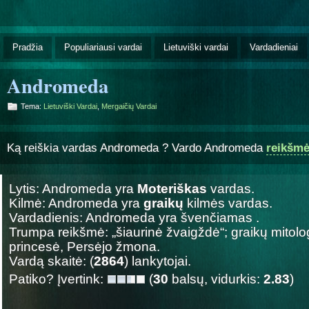
Pradžia
Populiariausi vardai
Lietuviški vardai
Vardadieniai
Andromeda
Tema:
Lietuviški Vardai
,
Mergaičių Vardai
Ką reiškia vardas Andromeda ? Vardo Andromeda
reikšm
Lytis: Andromeda yra
Moteriškas
vardas.
Kilmė: Andromeda yra
graikų
kilmės vardas.
Vardadienis: Andromeda yra švenčiamas
.
Trumpa reikšmė: „šiaurinė žvaigždė“; graikų mitolog
princesė, Persėjo žmona.
Vardą skaitė: (
2864
) lankytojai.
Patiko? Įvertink:
(
30
balsų, vidurkis:
2.83
)