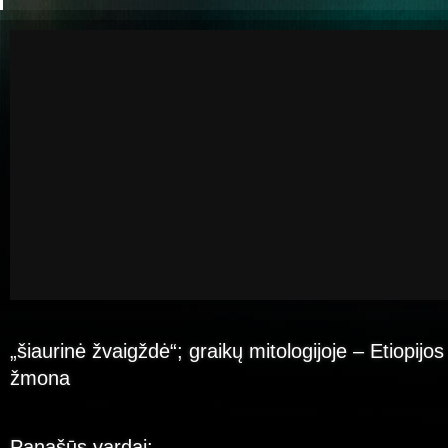
„šiaurinė žvaigždė“; graikų mitologijoje – Etiopijo
žmona
Panašūs vardai: