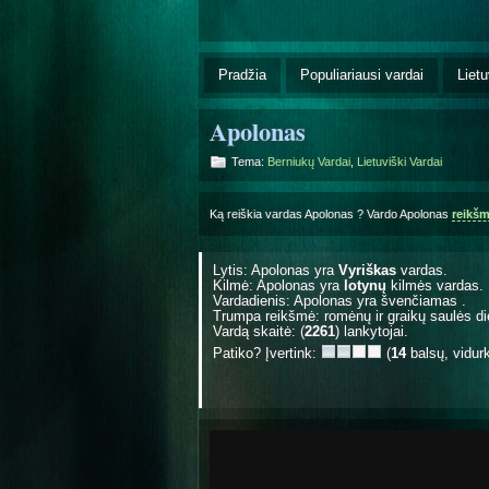
Pradžia
Populiariausi vardai
Lietu
Apolonas
Tema:
Berniukų Vardai
,
Lietuviški Vardai
Ką reiškia vardas Apolonas ? Vardo Apolonas
reikš
Lytis: Apolonas yra
Vyriškas
vardas.
Kilmė: Apolonas yra
lotynų
kilmės vardas.
Vardadienis: Apolonas yra švenčiamas
.
Trumpa reikšmė: romėnų ir graikų saulės d
Vardą skaitė: (
2261
) lankytojai.
Patiko? Įvertink:
(
14
balsų, vidur