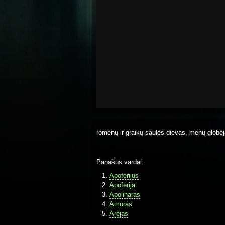
romėnų ir graikų saulės dievas, menų globė
Panašūs vardai:
Apoferijus
Apoferija
Apolinaras
Amūras
Arėjas