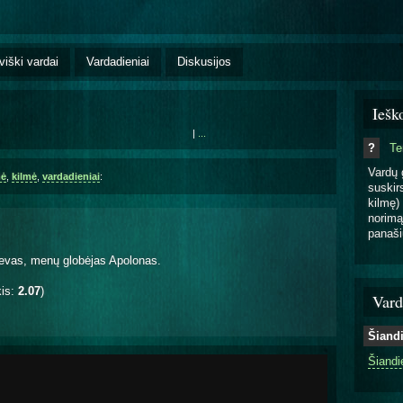
viški vardai
Vardadieniai
Diskusijos
Iešk
|
...
?
T
Vardų 
mė
,
kilmė
,
vardadieniai
:
suskirs
kilmę) 
norimą
panaši
ievas, menų globėjas Apolonas.
kis:
2.07
)
Vard
Šiand
Šiandi