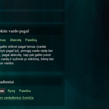
okite vardo pagal
emas
Abėcėlę
Paiešką
galite ieškoti pagal temas (vardai
tyti pagal lytį, pirmąją vardo raidę bei
, pagal abėcėlę, taip pat galite įvesti
 vardą ir sužinoti jo reikšmę, kilmę bei
us vardus.
adieniai
ien
Rytoj
Paieška
en vardadienius švenčia