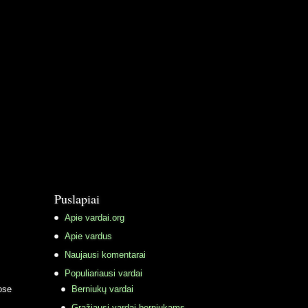
Puslapiai
Apie vardai.org
Apie vardus
Naujausi komentarai
Populiariausi vardai
ose
Berniukų vardai
Gražiausi vardai berniukams