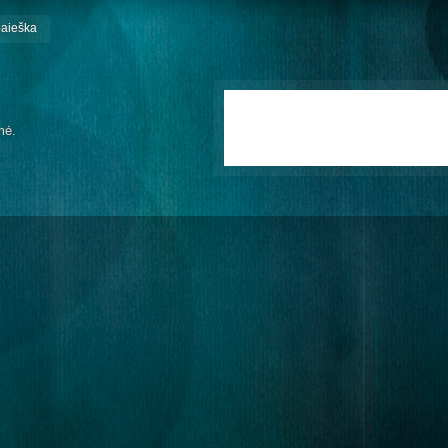
paieška
mė.