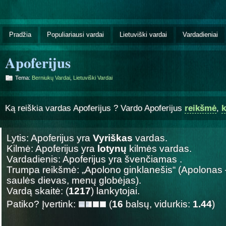
Pradžia
Populiariausi vardai
Lietuviški vardai
Vardadieniai
Apoferijus
Tema:
Berniukų Vardai
,
Lietuviški Vardai
Ką reiškia vardas Apoferijus ? Vardo Apoferijus
reikšmė
,
k
Lytis: Apoferijus yra
Vyriškas
vardas.
Kilmė: Apoferijus yra
lotynų
kilmės vardas.
Vardadienis: Apoferijus yra švenčiamas
.
Trumpa reikšmė: „Apolono ginklanešis“ (Apolonas 
saulės dievas, menų globėjas).
Vardą skaitė: (
1217
) lankytojai.
Patiko? Įvertink:
(
16
balsų, vidurkis:
1.44
)