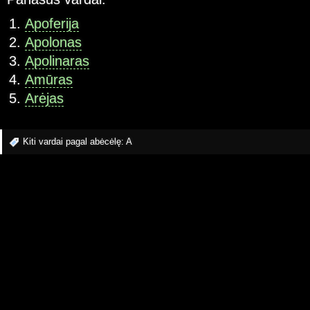
Apoferija
Apolonas
Apolinaras
Amūras
Arėjas
Kiti vardai pagal abėcėlę:
A