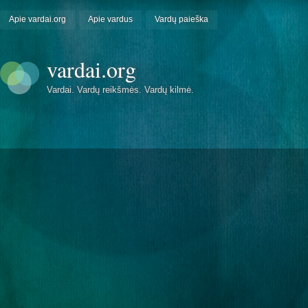
Apie vardai.org
Apie vardus
Vardų paieška
vardai.org
Vardai. Vardų reikšmės. Vardų kilmė.