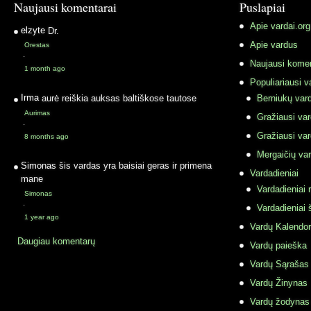
Naujausi komentarai
Puslapiai
Apie vardai.org
elzyte
Dr.
Apie vardus
Orestas
·
Naujausi komen
1 month ago
Populiariausi v
Irma
aurė reiškia auksas baltiškose tautose
Berniukų vard
Aurimas
Gražiausi va
·
Gražiausi va
8 months ago
Mergaičių var
Simonas
šis vardas yra baisiai geras ir primena
Vardadieniai
mane
Vardadieniai r
Simonas
·
Vardadieniai 
1 year ago
Vardų Kalendor
Daugiau komentarų
Vardų paieška
Vardų Sąrašas
Vardų Žinynas
Vardų žodynas