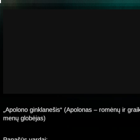
„Apolono ginklanešis“ (Apolonas – romėnų ir grai
menų globėjas)
Panašūs vardai: