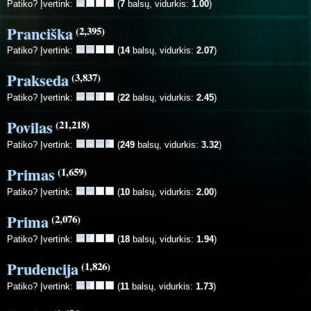
Patiko? Įvertink:
(
7
balsų, vidurkis:
1.00
)
Pranciška
(2,395)
Patiko? Įvertink:
(
14
balsų, vidurkis:
2.07
)
Prakseda
(3,837)
Patiko? Įvertink:
(
22
balsų, vidurkis:
2.45
)
Povilas
(21,218)
Patiko? Įvertink:
(
249
balsų, vidurkis:
3.32
)
Primas
(1,659)
Patiko? Įvertink:
(
10
balsų, vidurkis:
2.00
)
Prima
(2,076)
Patiko? Įvertink:
(
18
balsų, vidurkis:
1.94
)
Prudencija
(1,826)
Patiko? Įvertink:
(
11
balsų, vidurkis:
1.73
)