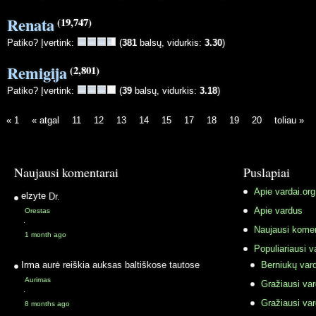
Renata
(19,747)
Patiko? Įvertink:
(
381
balsų, vidurkis:
3.30
)
Remigija
(2,801)
Patiko? Įvertink:
(
39
balsų, vidurkis:
3.18
)
« 1
« atgal
11
12
13
14
15
17
18
19
20
toliau »
Naujausi komentarai
Puslapiai
Apie vardai.org
elzyte
Dr.
Apie vardus
Orestas
·
Naujausi komen
1 month ago
Populiariausi v
Irma
aurė reiškia auksas baltiškose tautose
Berniukų vard
Aurimas
Gražiausi va
·
Gražiausi va
8 months ago