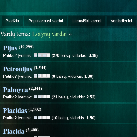
Pradžia
Populiariausi vardai
Lietuviški vardai
Vardadieniai
Vardų tema:
Lotynų vardai
»
Pijus
(19,299)
Patiko? Įvertink:
(
270
balsų, vidurkis:
3.18
)
Petronijus
(1,544)
Patiko? Įvertink:
(
8
balsų, vidurkis:
1.38
)
Palmyra
(2,344)
Patiko? Įvertink:
(
21
balsų, vidurkis:
2.52
)
Placidas
(1,902)
Patiko? Įvertink:
(
10
balsų, vidurkis:
1.50
)
Placida
(2,400)