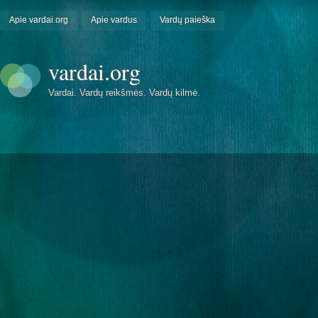
Apie vardai.org
Apie vardus
Vardų paieška
vardai.org
Vardai. Vardų reikšmės. Vardų kilmė.