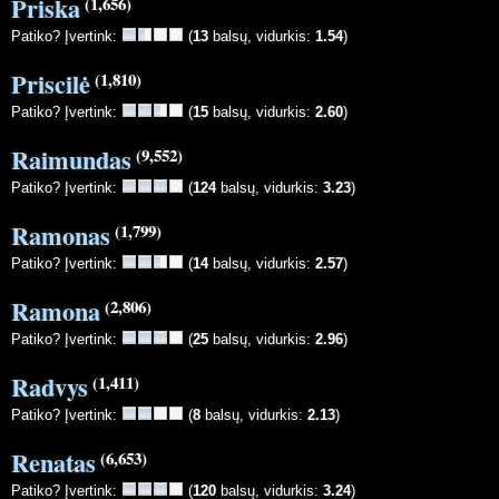
Priska
(1,656)
Patiko? Įvertink:
(
13
balsų, vidurkis:
1.54
)
Priscilė
(1,810)
Patiko? Įvertink:
(
15
balsų, vidurkis:
2.60
)
Raimundas
(9,552)
Patiko? Įvertink:
(
124
balsų, vidurkis:
3.23
)
Ramonas
(1,799)
Patiko? Įvertink:
(
14
balsų, vidurkis:
2.57
)
Ramona
(2,806)
Patiko? Įvertink:
(
25
balsų, vidurkis:
2.96
)
Radvys
(1,411)
Patiko? Įvertink:
(
8
balsų, vidurkis:
2.13
)
Renatas
(6,653)
Patiko? Įvertink:
(
120
balsų, vidurkis:
3.24
)