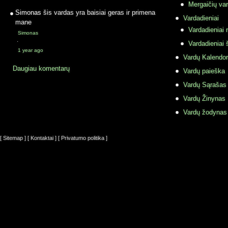
Mergaičių var
Simonas
šis vardas yra baisiai geras ir primena
Vardadieniai
mane
Vardadieniai r
Simonas
·
Vardadieniai 
1 year ago
Vardų Kalendor
Daugiau komentarų
Vardų paieška
Vardų Sąrašas
Vardų Žinynas
Vardų žodynas
[ Sitemap ]
[ Kontaktai ]
[ Privatumo politika ]