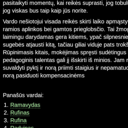
pasitaikyti momentų, kai reikės suprasti, jog tobulų
jog viskas bus taip kaip jūs norite.
Vardo nešiotojui visada reikės skirti laiko apmąs
ramios aplinkos bei gamtos prieglobsčio. Tai žmog
laimingu darydamas gera kitiems, ypač silpnesni
sugebės atjausti kitą, tačiau giliai viduje pats trok
Rūpinimasis kitais, mokėjimas spręsti sudėtingus 
pedagoginis talentas gali jį išskirti iš minios. Jam
suvaldyti pyktį ir norą priimti staigius ir nepama
norą pasiduoti kompensacinėms
Panašūs vardai:
Ramavydas
Rufinas
Rufina