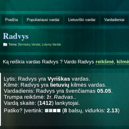
Pradžia
Populiariausi vardai
Lietuviški vardai
Vardadieniai
Radvys
Tema:
Berniukų Vardai
,
Lotynų Vardai
Ką reiškia vardas Radvys ? Vardo Radvys
reikšmė
,
kilmė
Lytis: Radvys yra
Vyriškas
vardas.
Kilmė: Radvys yra
lietuvių
kilmės vardas.
Vardadienis: Radvys yra švenčiamas
05.05
.
Trumpa reikšmė: žr.
Radvas
..
Vardą skaitė: (
1412
) lankytojai.
Patiko? Įvertink:
(
8
balsų, vidurkis:
2.13
)