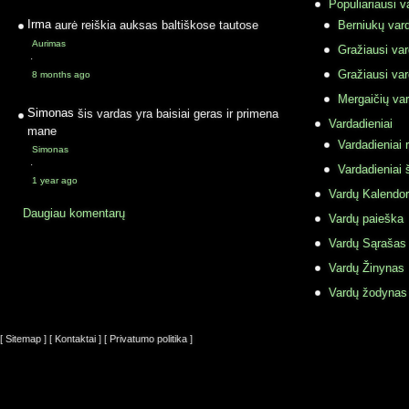
Populiariausi v
Irma
aurė reiškia auksas baltiškose tautose
Berniukų vard
Aurimas
Gražiausi va
·
Gražiausi va
8 months ago
Mergaičių var
Simonas
šis vardas yra baisiai geras ir primena
Vardadieniai
mane
Vardadieniai r
Simonas
·
Vardadieniai 
1 year ago
Vardų Kalendor
Daugiau komentarų
Vardų paieška
Vardų Sąrašas
Vardų Žinynas
Vardų žodynas
[ Sitemap ]
[ Kontaktai ]
[ Privatumo politika ]