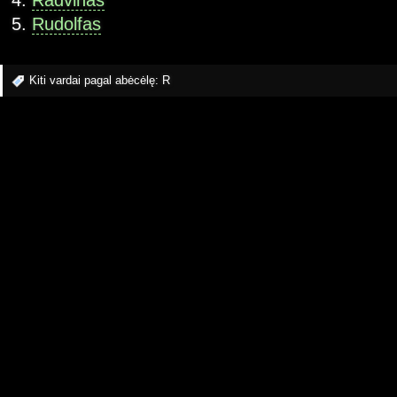
Radvinas
Rudolfas
Kiti vardai pagal abėcėlę:
R