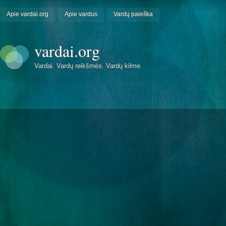
Apie vardai.org
Apie vardus
Vardų paieška
vardai.org
Vardai. Vardų reikšmės. Vardų kilmė.