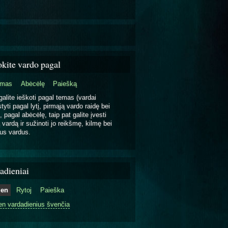
okite vardo pagal
emas
Abėcėlę
Paiešką
galite ieškoti pagal temas (vardai
tyti pagal lytį, pirmąją vardo raidę bei
, pagal abėcėlę, taip pat galite įvesti
 vardą ir sužinoti jo reikšmę, kilmę bei
us vardus.
adieniai
ien
Rytoj
Paieška
en vardadienius švenčia