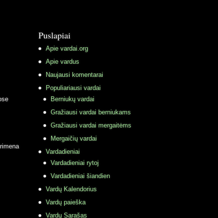
Puslapiai
Apie vardai.org
Apie vardus
Naujausi komentarai
Populiariausi vardai
ose
Berniukų vardai
Gražiausi vardai berniukams
Gražiausi vardai mergaitėms
Mergaičių vardai
primena
Vardadieniai
Vardadieniai rytoj
Vardadieniai šiandien
Vardų Kalendorius
Vardų paieška
Vardų Sąrašas