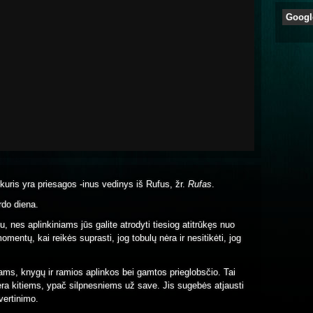
Googl
, kuris yra priesagos -inus vedinys iš Rufus, žr.
Rufas
.
rdo diena.
 nes aplinkiniams jūs galite atrodyti tiesiog atitrūkęs nuo
mentų, kai reikės suprasti, jog tobulų nėra ir nesitikėti, jog
ams, knygų ir ramios aplinkos bei gamtos prieglobsčio. Tai
ra kitiems, ypač silpnesniems už save. Jis sugebės atjausti
įvertinimo.