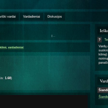
viški vardai
Vardadieniai
Diskusijos
Iešk
|
...
?
T
Vardų 
kilmė
,
vardadieniai
:
suskirs
kilmę) 
norimą
panaši
.
kis:
1.68
)
Vard
Šiand
Šiandi