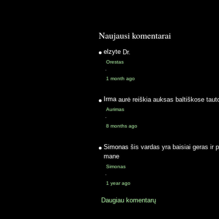
Naujausi komentarai
elzyte
Dr.
Orestas
·
1 month ago
Irma
aurė reiškia auksas baltiškose taut
Aurimas
·
8 months ago
Simonas
šis vardas yra baisiai geras ir 
mane
Simonas
·
1 year ago
Daugiau komentarų