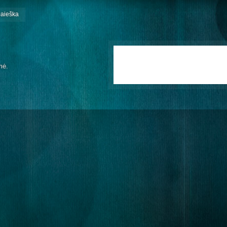
paieška
mė.