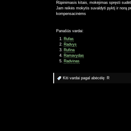
Rūpinimasis kitais, mokėjimas spręsti sudėtin
Jam reikės mokytis suvaldyti pyktį ir norą p
kompensacinėms
Panašūs vardai:
Rufas
Radvys
Rufina
Ramavydas
Radvinas
Kiti vardai pagal abėcėlę:
R