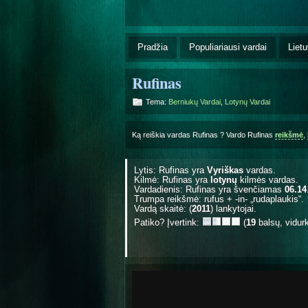
Pradžia
Populiariausi vardai
Lietu
Rufinas
Tema:
Berniukų Vardai
,
Lotynų Vardai
Ką reiškia vardas Rufinas ? Vardo Rufinas
reikšmė
,
Lytis: Rufinas yra
Vyriškas
vardas.
Kilmė: Rufinas yra
lotynų
kilmės vardas.
Vardadienis: Rufinas yra švenčiamas
06.14
Trumpa reikšmė: rufus + -in- „rudaplaukis“.
Vardą skaitė: (
2011
) lankytojai.
Patiko? Įvertink:
(
19
balsų, vidur