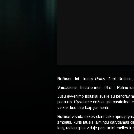
Rufinas
- lot., trump.
Rufas
, iš lot. Rufinus
Vardadienis: Birželio mėn. 14 d. – Rufino va
Jūsų gyvenimo iššūkiai susiję su bendravimu,
pasaulio. Gyvenime dažnai gali pasitaikyti mo
viskas bus taip kaip jūs norite.
Rufinai
visada reikės skirti laiko apmąstym
žmogus, kuris jausis laimingu darydamas ge
kitą, tačiau giliai viduje pats trokš meilės ir 