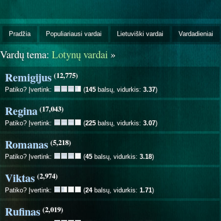
Pradžia
Populiariausi vardai
Lietuviški vardai
Vardadieniai
Vardų tema:
Lotynų vardai
»
Remigijus
(12,775)
Patiko? Įvertink:
(
145
balsų, vidurkis:
3.37
)
Regina
(17,043)
Patiko? Įvertink:
(
225
balsų, vidurkis:
3.07
)
Romanas
(5,218)
Patiko? Įvertink:
(
45
balsų, vidurkis:
3.18
)
Viktas
(2,974)
Patiko? Įvertink:
(
24
balsų, vidurkis:
1.71
)
Rufinas
(2,019)