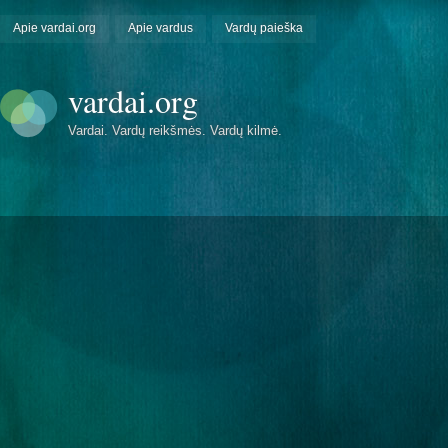
Apie vardai.org
Apie vardus
Vardų paieška
vardai.org
Vardai. Vardų reikšmės. Vardų kilmė.