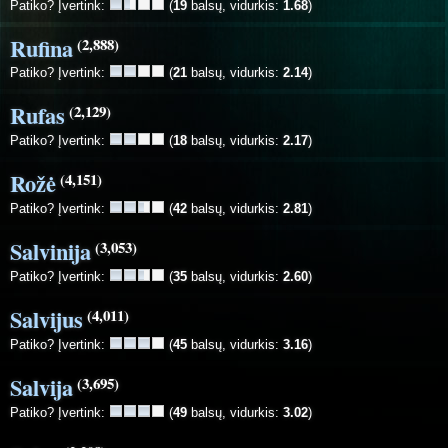
Patiko? Įvertink:
(
19
balsų, vidurkis:
1.68
)
Rufina
(2,888)
Patiko? Įvertink:
(
21
balsų, vidurkis:
2.14
)
Rufas
(2,129)
Patiko? Įvertink:
(
18
balsų, vidurkis:
2.17
)
Rožė
(4,151)
Patiko? Įvertink:
(
42
balsų, vidurkis:
2.81
)
Salvinija
(3,053)
Patiko? Įvertink:
(
35
balsų, vidurkis:
2.60
)
Salvijus
(4,011)
Patiko? Įvertink:
(
45
balsų, vidurkis:
3.16
)
Salvija
(3,695)
Patiko? Įvertink:
(
49
balsų, vidurkis:
3.02
)