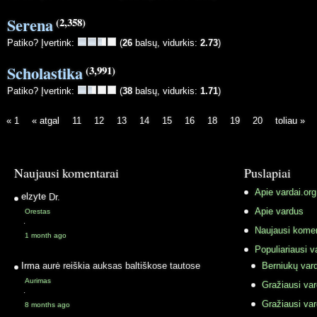
Serena
(2,358)
Patiko? Įvertink:
(
26
balsų, vidurkis:
2.73
)
Scholastika
(3,991)
Patiko? Įvertink:
(
38
balsų, vidurkis:
1.71
)
« 1
« atgal
11
12
13
14
15
16
18
19
20
toliau »
Naujausi komentarai
Puslapiai
Apie vardai.org
elzyte
Dr.
Apie vardus
Orestas
·
Naujausi komen
1 month ago
Populiariausi v
Irma
aurė reiškia auksas baltiškose tautose
Berniukų vard
Aurimas
Gražiausi va
·
Gražiausi va
8 months ago