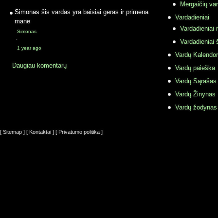
Mergaičių var
Simonas
šis vardas yra baisiai geras ir primena
Vardadieniai
mane
Vardadieniai r
Simonas
·
Vardadieniai 
1 year ago
Vardų Kalendor
Daugiau komentarų
Vardų paieška
Vardų Sąrašas
Vardų Žinynas
Vardų žodynas
[ Sitemap ]
[ Kontaktai ]
[ Privatumo politika ]