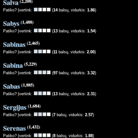
Salva
(2,208)
Patiko? Įvertink:
(
14
balsų, vidurkis:
1.86
)
Sabys
(1,488)
Patiko? Įvertink:
(
13
balsų, vidurkis:
1.54
)
Sabinas
(2,465)
Patiko? Įvertink:
(
11
balsų, vidurkis:
2.00
)
Sabina
(5,229)
Patiko? Įvertink:
(
97
balsų, vidurkis:
3.32
)
Sabas
(1,885)
Patiko? Įvertink:
(
13
balsų, vidurkis:
2.31
)
Sergijus
(1,684)
Patiko? Įvertink:
(
7
balsų, vidurkis:
2.57
)
Serenas
(1,432)
Patiko? Įvertink:
(
8
balsų, vidurkis:
1.88
)