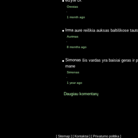
elzyte
Dr.
Orestas
·
1 month ago
Irma
aurė reiškia auksas baltiškose taut
Aurimas
·
8 months ago
Simonas
šis vardas yra baisiai geras ir 
mane
Simonas
·
1 year ago
Daugiau komentarų
[ Sitemap ]
[ Kontaktai ]
[ Privatumo politika ]