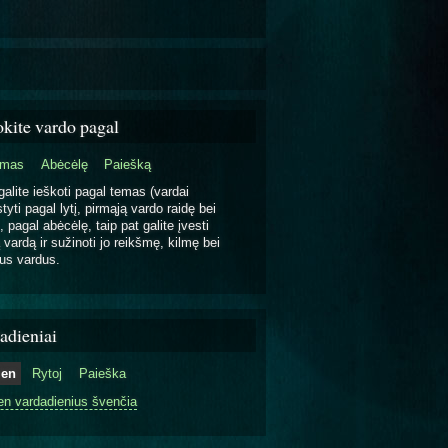
okite vardo pagal
emas
Abėcėlę
Paiešką
galite ieškoti pagal temas (vardai
tyti pagal lytį, pirmąją vardo raidę bei
, pagal abėcėlę, taip pat galite įvesti
 vardą ir sužinoti jo reikšmę, kilmę bei
us vardus.
adieniai
ien
Rytoj
Paieška
en vardadienius švenčia