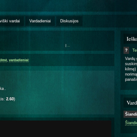
viški vardai
Vardadieniai
Diskusijos
Iešk
|
...
?
T
Vardų 
kilmė
,
vardadieniai
:
suskirs
kilmę) 
norimą
panaši
.
ka
..
kis:
2.60
)
Vard
Šiand
Šiandi