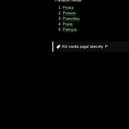
Panašūs vardai:
Priska
Protenė
Pranciška
Pranė
Palmyra
Kiti vardai pagal abėcėlę:
P