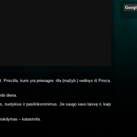
Googl
lot. Priscilla, kuris yra priesagos -illa (mažyb.) vedinys iš Prisca,
rdo diena.
, nuotykius ir pasilinksminimus. Jie saugo savo laisvę ir, kaip
rukdymas – katastrofa.