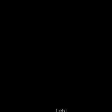
[ Į viršų ]