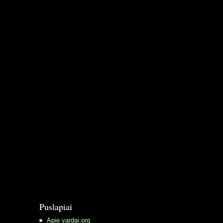
Puslapiai
Apie vardai.org