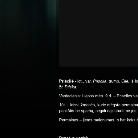
Priscilė
- lot., var.
Priscila
, trump.
Cilė
, iš 
žr.
Priska
.
Vardadienis: Liepos mėn. 9 d. – Priscilės va
Jūs – laisvi žmonės, kurie mėgsta permainas
paukštis be sparnų, negali egzistuoti be jos.
Permainos – jiems malonumas, o bet koks t