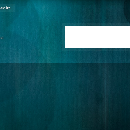
paieška
mė.