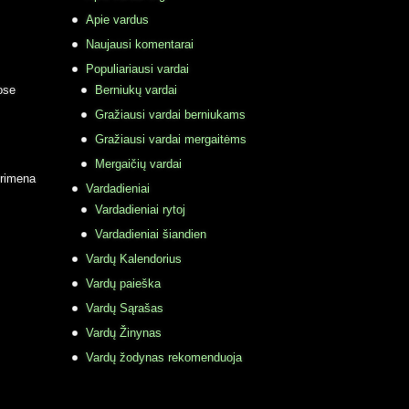
Apie vardus
Naujausi komentarai
Populiariausi vardai
ose
Berniukų vardai
Gražiausi vardai berniukams
Gražiausi vardai mergaitėms
Mergaičių vardai
primena
Vardadieniai
Vardadieniai rytoj
Vardadieniai šiandien
Vardų Kalendorius
Vardų paieška
Vardų Sąrašas
Vardų Žinynas
Vardų žodynas rekomenduoja