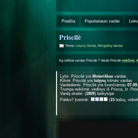
Pradžia
Populiariausi vardai
Lietu
Priscilė
Tema:
Lotynų Vardai
,
Mergaičių Vardai
Ką reiškia vardas Priscilė ? Vardo Priscilė
reikšmė
,
Lytis: Priscilė yra
Moteriškas
vardas.
Kilmė: Priscilė yra
lotynų
kilmės vardas.
Vardadienis: Priscilė yra švenčiamas
07.09
Trumpa reikšmė: vedinys iš Prisca, žr.
Pris
Vardą skaitė: (
1809
) lankytojai.
Patiko? Įvertink:
(
15
balsų, vidur