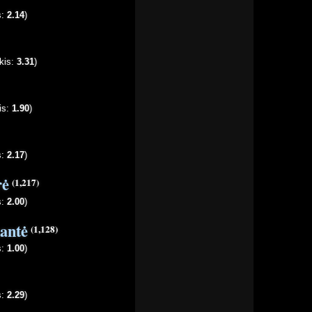
s:
2.14
)
kis:
3.31
)
is:
1.90
)
s:
2.17
)
rė
(1,217)
s:
2.00
)
kantė
(1,128)
s:
1.00
)
s:
2.29
)