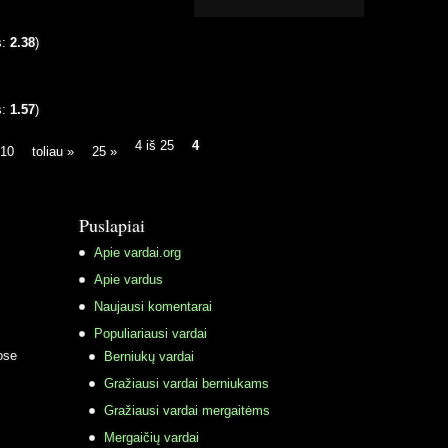
s:
2.38
)
s:
1.57
)
4 iš 25
4
10
toliau »
25 »
Puslapiai
Apie vardai.org
Apie vardus
Naujausi komentarai
Populiariausi vardai
ose
Berniukų vardai
Gražiausi vardai berniukams
Gražiausi vardai mergaitėms
Mergaičių vardai