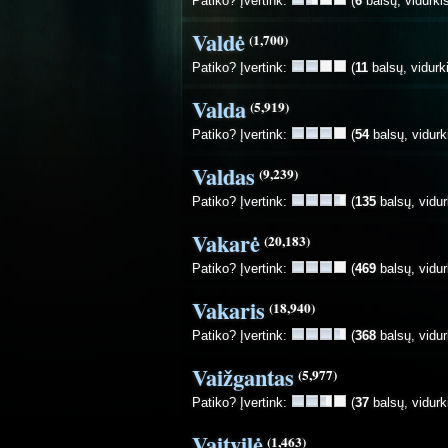
Patiko? Įvertink:
(
6
balsų, vidurki
Valdė
(1,700)
Patiko? Įvertink:
(
11
balsų, vidurk
Valda
(5,919)
Patiko? Įvertink:
(
54
balsų, vidurk
Valdas
(9,239)
Patiko? Įvertink:
(
135
balsų, vidur
Vakarė
(20,183)
Patiko? Įvertink:
(
469
balsų, vidur
Vakaris
(18,940)
Patiko? Įvertink:
(
368
balsų, vidur
Vaižgantas
(5,977)
Patiko? Įvertink:
(
37
balsų, vidurk
Vaitvilė
(1,463)