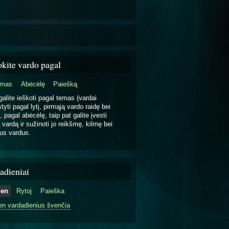
okite vardo pagal
emas
Abėcėlę
Paiešką
galite ieškoti pagal temas (vardai
tyti pagal lytį, pirmąją vardo raidę bei
, pagal abėcėlę, taip pat galite įvesti
 vardą ir sužinoti jo reikšmę, kilmę bei
us vardus.
adieniai
ien
Rytoj
Paieška
en vardadienius švenčia