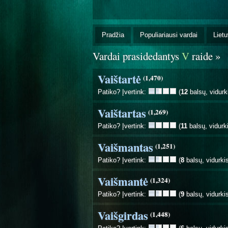
Pradžia
Populiariausi vardai
Lietu
Vardai prasidedantys
V
raide »
Vaištartė
(1,470)
Patiko? Įvertink:
(
12
balsų, vidurk
Vaištartas
(1,269)
Patiko? Įvertink:
(
11
balsų, vidurk
Vaišmantas
(1,251)
Patiko? Įvertink:
(
8
balsų, vidurki
Vaišmantė
(1,324)
Patiko? Įvertink:
(
9
balsų, vidurki
Vaišgirdas
(1,448)