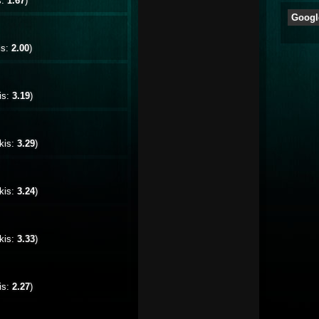
s:
1.67
)
Googl
is:
2.00
)
is:
3.19
)
kis:
3.29
)
kis:
3.24
)
kis:
3.33
)
is:
2.27
)