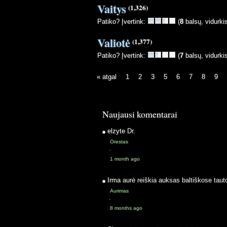
Vaitys
(1,326)
Patiko? Įvertink:
(
8
balsų, vidurki
Valiotė
(1,377)
Patiko? Įvertink:
(
7
balsų, vidurki
« atgal
1
2
3
5
6
7
8
9
Naujausi komentarai
elzyte
Dr.
Orestas
·
1 month ago
Irma
aurė reiškia auksas baltiškose taut
Aurimas
·
8 months ago