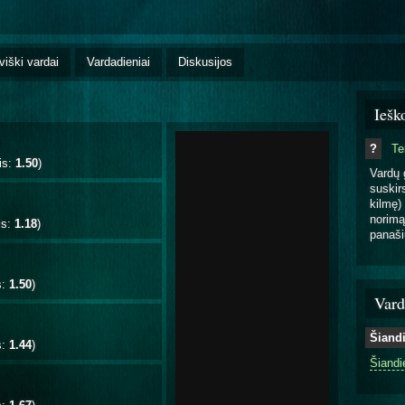
viški vardai
Vardadieniai
Diskusijos
Iešk
?
T
is:
1.50
)
Vardų 
suskirs
kilmę) 
norimą
is:
1.18
)
panaši
s:
1.50
)
Vard
Šiand
s:
1.44
)
Šiandi