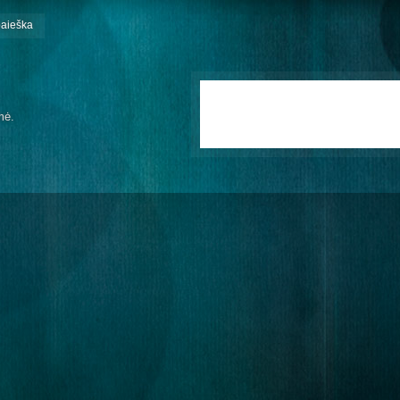
paieška
mė.