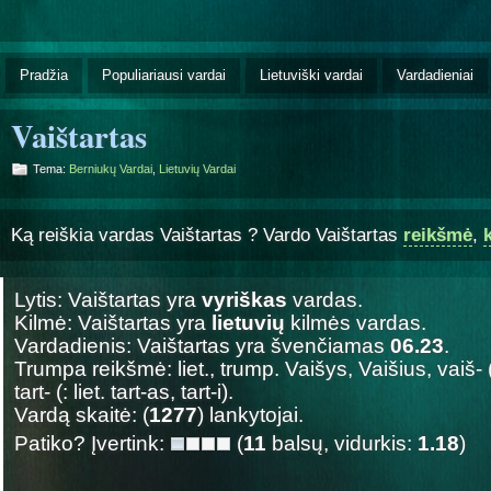
Pradžia
Populiariausi vardai
Lietuviški vardai
Vardadieniai
Vaištartas
Tema:
Berniukų Vardai
,
Lietuvių Vardai
Ką reiškia vardas Vaištartas ? Vardo Vaištartas
reikšmė
,
Lytis: Vaištartas yra
vyriškas
vardas.
Kilmė: Vaištartas yra
lietuvių
kilmės vardas.
Vardadienis: Vaištartas yra švenčiamas
06.23
.
Trumpa reikšmė: liet., trump. Vaišys, Vaišius, vaiš- 
tart- (: liet. tart-as, tart-i).
Vardą skaitė: (
1277
) lankytojai.
Patiko? Įvertink:
(
11
balsų, vidurkis:
1.18
)