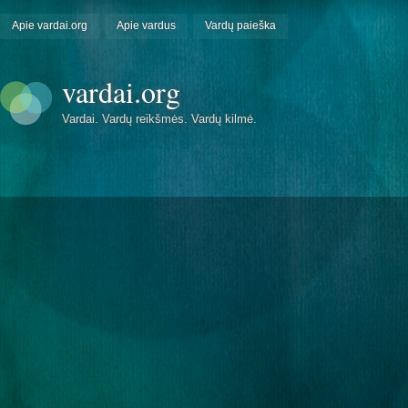
Apie vardai.org
Apie vardus
Vardų paieška
vardai.org
Vardai. Vardų reikšmės. Vardų kilmė.