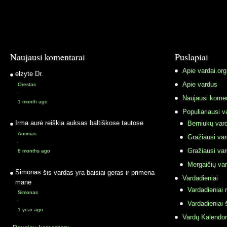
Naujausi komentarai
Puslapiai
Apie vardai.org
elzyte
Dr.
Apie vardus
Orestas
·
Naujausi komen
1 month ago
Populiariausi v
Irma
aurė reiškia auksas baltiškose tautose
Berniukų vard
Aurimas
Gražiausi va
·
Gražiausi va
8 months ago
Mergaičių var
Simonas
šis vardas yra baisiai geras ir primena
Vardadieniai
mane
Vardadieniai r
Simonas
·
Vardadieniai 
1 year ago
Vardų Kalendor