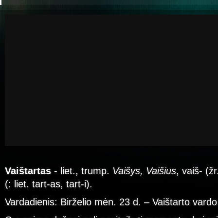
Vaištartas
- liet., trump.
Vaišys, Vaišius
, vaiš- (ž
(: liet. tart-as, tart-i).
Vardadienis: Birželio mėn. 23 d. – Vaištarto vardo