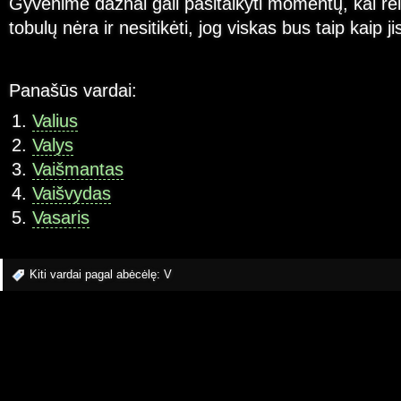
Gyvenime dažnai gali pasitaikyti momentų, kai rei
tobulų nėra ir nesitikėti, jog viskas bus taip kaip ji
Panašūs vardai:
Valius
Valys
Vaišmantas
Vaišvydas
Vasaris
Kiti vardai pagal abėcėlę:
V