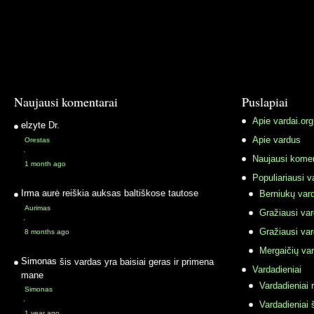
Naujausi komentarai
Puslapiai
Apie vardai.org
elzyte
Dr.
Apie vardus
Orestas
·
Naujausi komen
1 month ago
Populiariausi v
Irma
aurė reiškia auksas baltiškose tautose
Berniukų vard
Aurimas
Gražiausi va
·
Gražiausi va
8 months ago
Mergaičių var
Simonas
šis vardas yra baisiai geras ir primena
Vardadieniai
mane
Vardadieniai r
Simonas
·
Vardadieniai 
1 year ago