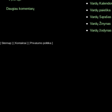
Vardų Kalendor
Daugiau komentarų
Vardų paieška
Vardų Sąrašas
Vardų Žinynas
Vardų žodynas
[ Sitemap ]
[ Kontaktai ]
[ Privatumo politika ]