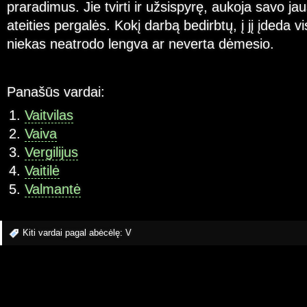
praradimus. Jie tvirti ir užsispyrę, aukoja savo ja
ateities pergalės. Kokį darbą bedirbtų, į jį įdeda 
niekas neatrodo lengva ar neverta dėmesio.
Panašūs vardai:
Vaitvilas
Vaiva
Vergilijus
Vaitilė
Valmantė
Kiti vardai pagal abėcėlę:
V