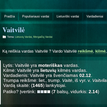
Pradžia
Populiariausi vardai
Lietuviški vardai
Vardadieniai
Vaitvilė
Tema:
Lietuvių Vardai
,
Mergaičių Vardai
Ką reiškia vardas Vaitvilė ? Vardo Vaitvilė
reikšmė
,
kilmė
Lytis: Vaitvilė yra
moteriškas
vardas.
Kilmė: Vaitvilė yra
lietuvių
kilmės vardas.
Vardadienis: Vaitvilė yra švenčiamas
02.12
.
Trumpa reikšmė: liet., trump.
Vaitė
, iš vyr. v.
Vaitvil
Vardą skaitė: (
1465
) lankytojai.
Patiko? Įvertink:
(
7
balsų, vidurkis:
2.14
)