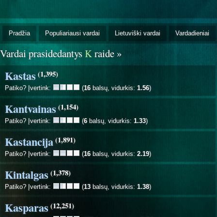
Pradžia
Populiariausi vardai
Lietuviški vardai
Vardadieniai
Vardai prasidedantys
K
raide »
Kastas
(1,395)
Patiko? Įvertink:
(
16
balsų, vidurkis:
1.56
)
Kantvainas
(1,154)
Patiko? Įvertink:
(
6
balsų, vidurkis:
1.33
)
Kastancija
(1,891)
Patiko? Įvertink:
(
16
balsų, vidurkis:
2.19
)
Kintalgas
(1,378)
Patiko? Įvertink:
(
13
balsų, vidurkis:
1.38
)
Kasparas
(12,251)