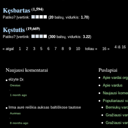
Kęsbartas
(1,594)
Patiko? Įvertink:
(
20
balsų, vidurkis:
1.70
)
Kęstutis
(19,669)
Patiko? Įvertink:
(
300
balsų, vidurkis:
3.22
)
4 iš 16
« atgal
1
2
3
5
6
7
8
9
10
toliau »
16 »
Naujausi komentarai
Puslapiai
Apie vardai.org
elzyte
Dr.
Apie vardus
Orestas
·
Naujausi komen
1 month ago
Populiariausi v
Irma
aurė reiškia auksas baltiškose tautose
Berniukų vard
Aurimas
Gražiausi va
·
Gražiausi va
8 months ago