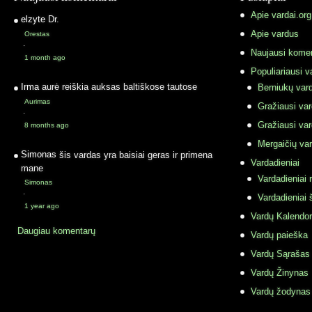
Apie vardai.org
elzyte
Dr.
Apie vardus
Orestas
·
Naujausi komen
1 month ago
Populiariausi v
Irma
aurė reiškia auksas baltiškose tautose
Berniukų vard
Aurimas
Gražiausi va
·
Gražiausi va
8 months ago
Mergaičių var
Simonas
šis vardas yra baisiai geras ir primena
Vardadieniai
mane
Vardadieniai r
Simonas
·
Vardadieniai 
1 year ago
Vardų Kalendor
Daugiau komentarų
Vardų paieška
Vardų Sąrašas
Vardų Žinynas
Vardų žodynas