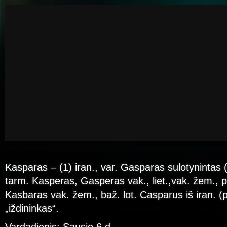
Kasparas – (1) iran., var. Gasparas sulotynintas (
tarm. Kasperas, Gasperas vak., liet.,vak. žem., pie
Kasbaras vak. žem., baž. lot. Casparus iš iran. 
„iždininkas“.