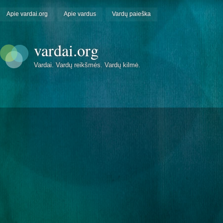
Apie vardai.org
Apie vardus
Vardų paieška
vardai.org
Vardai. Vardų reikšmės. Vardų kilmė.