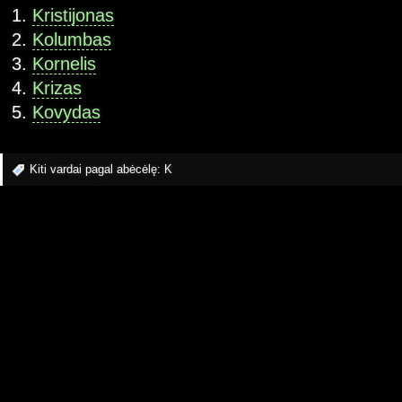
Kristijonas
Kolumbas
Kornelis
Krizas
Kovydas
Kiti vardai pagal abėcėlę:
K