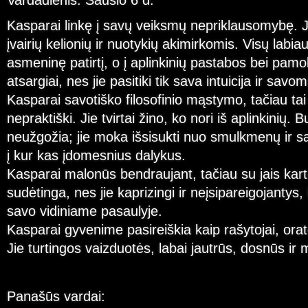
Vardadienis: Sausio 6 d.
Kasparai linkę į savų veiksmų nepriklausomybę. J
įvairių kelionių ir nuotykių akimirkomis. Visų labia
asmeninę patirtį, o į aplinkinių pastabos bei pam
atsargiai, nes jie pasitiki tik sava intuicija ir savo
Kasparai savotiško filosofinio mąstymo, tačiau tai 
nepraktiški. Jie tvirtai žino, ko nori iš aplinkinių. B
neužgožia; jie moka išsisukti nuo smulkmenų ir s
į kur kas įdomesnius dalykus.
Kasparai malonūs bendraujant, tačiau su jais kart
sudėtinga, nes jie kaprizingi ir neįsipareigojantys,
savo vidiniame pasaulyje.
Kasparai gyvenime pasireiškia kaip rašytojai, orato
Jie turtingos vaizduotės, labai jautrūs, dosnūs ir 
Panašūs vardai: