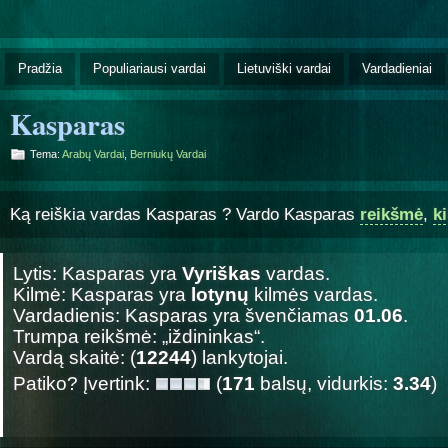
Pradžia
Populiariausi vardai
Lietuviški vardai
Vardadieniai
Kasparas
Tema:
Arabų Vardai
,
Berniukų Vardai
Ką reiškia vardas Kasparas ? Vardo Kasparas
reikšmė
,
k
Lytis: Kasparas yra
Vyriškas
vardas.
Kilmė: Kasparas yra
lotynų
kilmės vardas.
Vardadienis: Kasparas yra švenčiamas
01.06
.
Trumpa reikšmė: „iždininkas“.
Vardą skaitė: (
12244
) lankytojai.
Patiko? Įvertink:
(
171
balsų, vidurkis:
3.34
)