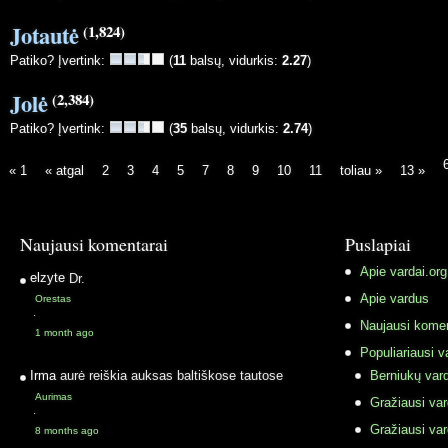
Jotautė
(1,824)
Patiko? Įvertink:
(
11
balsų, vidurkis:
2.27
)
Jolė
(2,384)
Patiko? Įvertink:
(
35
balsų, vidurkis:
2.74
)
« 1
« atgal
2
3
4
5
7
8
9
10
11
toliau »
13 »
Naujausi komentarai
Puslapiai
Apie vardai.org
elzyte
Dr.
Apie vardus
Orestas
·
Naujausi komen
1 month ago
Populiariausi v
Irma
aurė reiškia auksas baltiškose tautose
Berniukų vard
Aurimas
Gražiausi va
·
Gražiausi va
8 months ago