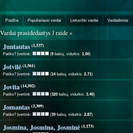
Pradžia
Populiariausi vardai
Lietuviški vardai
Vardadieniai
Vardai prasidedantys
J
raide »
Juntautas
(1,537)
Patiko? Įvertink:
(
9
balsų, vidurkis:
1.00
)
Jotvilė
(1,561)
Patiko? Įvertink:
(
14
balsų, vidurkis:
2.71
)
Jovita
(14,502)
Patiko? Įvertink:
(
320
balsų, vidurkis:
3.40
)
Jomantas
(3,309)
Patiko? Įvertink:
(
39
balsų, vidurkis:
2.87
)
Josmina, Josmina, Josminė
(1,173)