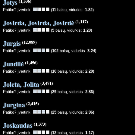
Jotys
(1,536)
Patiko? Įvertink:
(
11
balsų, vidurkis:
1.82
)
Jovirda, Jovirda, Jovirdė
(1,117)
Patiko? Įvertink:
(
5
balsų, vidurkis:
1.20
)
Jurgis
(12,089)
Patiko? Įvertink:
(
102
balsų, vidurkis:
3.24
)
Jundilė
(1,456)
Patiko? Įvertink:
(
10
balsų, vidurkis:
2.20
)
Joleta, Jolita
(3,471)
Patiko? Įvertink:
(
29
balsų, vidurkis:
2.86
)
Jurgina
(2,415)
Patiko? Įvertink:
(
25
balsų, vidurkis:
2.96
)
Joskaudas
(1,373)
Patiko? Įvertink:
(
12
balsų, vidurkis:
1.17
)