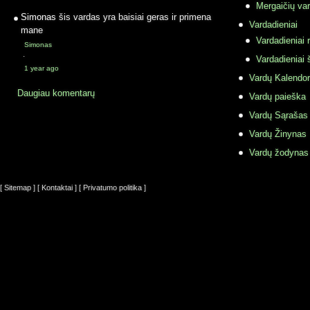
Mergaičių var
Simonas
šis vardas yra baisiai geras ir primena
Vardadieniai
mane
Vardadieniai r
Simonas
·
Vardadieniai 
1 year ago
Vardų Kalendor
Daugiau komentarų
Vardų paieška
Vardų Sąrašas
Vardų Žinynas
Vardų žodynas
[ Sitemap ]
[ Kontaktai ]
[ Privatumo politika ]