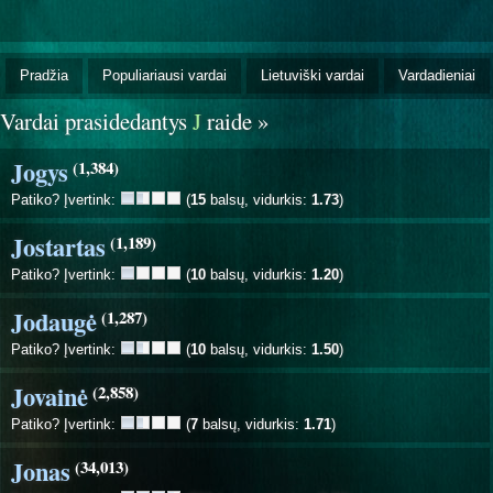
Pradžia
Populiariausi vardai
Lietuviški vardai
Vardadieniai
Vardai prasidedantys
J
raide »
Jogys
(1,384)
Patiko? Įvertink:
(
15
balsų, vidurkis:
1.73
)
Jostartas
(1,189)
Patiko? Įvertink:
(
10
balsų, vidurkis:
1.20
)
Jodaugė
(1,287)
Patiko? Įvertink:
(
10
balsų, vidurkis:
1.50
)
Jovainė
(2,858)
Patiko? Įvertink:
(
7
balsų, vidurkis:
1.71
)
Jonas
(34,013)