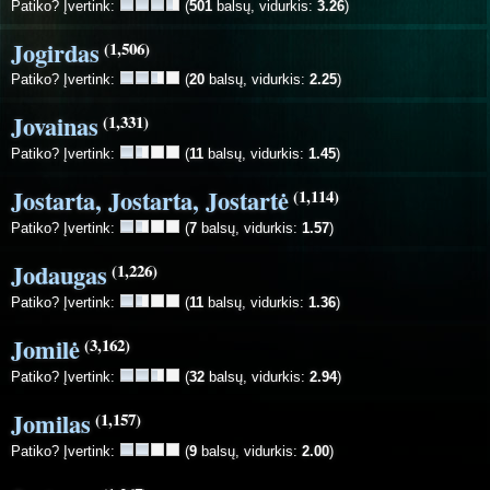
Patiko? Įvertink:
(
501
balsų, vidurkis:
3.26
)
Jogirdas
(1,506)
Patiko? Įvertink:
(
20
balsų, vidurkis:
2.25
)
Jovainas
(1,331)
Patiko? Įvertink:
(
11
balsų, vidurkis:
1.45
)
Jostarta, Jostarta, Jostartė
(1,114)
Patiko? Įvertink:
(
7
balsų, vidurkis:
1.57
)
Jodaugas
(1,226)
Patiko? Įvertink:
(
11
balsų, vidurkis:
1.36
)
Jomilė
(3,162)
Patiko? Įvertink:
(
32
balsų, vidurkis:
2.94
)
Jomilas
(1,157)
Patiko? Įvertink:
(
9
balsų, vidurkis:
2.00
)