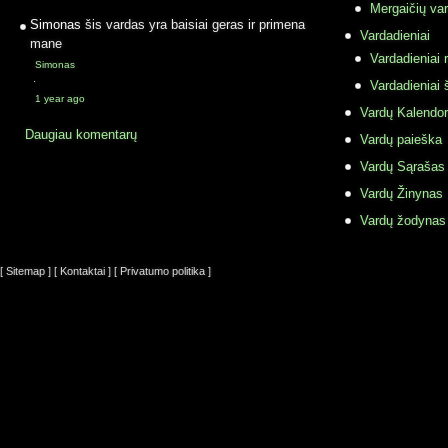
Mergaičių var
Simonas
šis vardas yra baisiai geras ir primena
Vardadieniai
mane
Vardadieniai r
Simonas
·
Vardadieniai 
1 year ago
Vardų Kalendor
Daugiau komentarų
Vardų paieška
Vardų Sąrašas
Vardų Žinynas
Vardų žodynas
[ Sitemap ]
[ Kontaktai ]
[ Privatumo politika ]