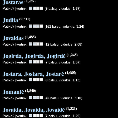
Jostaras
(1,267)
Patiko? Įvertink:
(
9
balsų, vidurkis:
1.67
)
Judita
(9,311)
Patiko? Įvertink:
(
161
balsų, vidurkis:
3.24
)
Jovaidas
(1,485)
Patiko? Įvertink:
(
12
balsų, vidurkis:
2.08
)
Jogirda, Jogirda, Jogirdė
(1,248)
Patiko? Įvertink:
(
7
balsų, vidurkis:
1.57
)
Jostara, Jostara, Jostarė
(1,085)
Patiko? Įvertink:
(
8
balsų, vidurkis:
1.13
)
Jomantė
(2,840)
Patiko? Įvertink:
(
42
balsų, vidurkis:
3.10
)
Jovaida, Jovaida, Jovaidė
(1,321)
Patiko? Įvertink:
(
7
balsų, vidurkis:
1.29
)