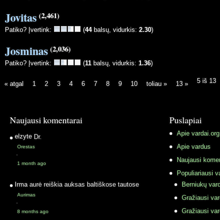
Jovitas
(2,461)
Patiko? Įvertink:
(
44
balsų, vidurkis:
2.30
)
Josminas
(2,036)
Patiko? Įvertink:
(
11
balsų, vidurkis:
1.36
)
5 iš 13
« atgal
1
2
3
4
6
7
8
9
10
toliau »
13 »
Naujausi komentarai
Puslapiai
Apie vardai.org
elzyte
Dr.
Apie vardus
Orestas
·
Naujausi komen
1 month ago
Populiariausi v
Irma
aurė reiškia auksas baltiškose tautose
Berniukų vard
Aurimas
Gražiausi va
·
Gražiausi va
8 months ago