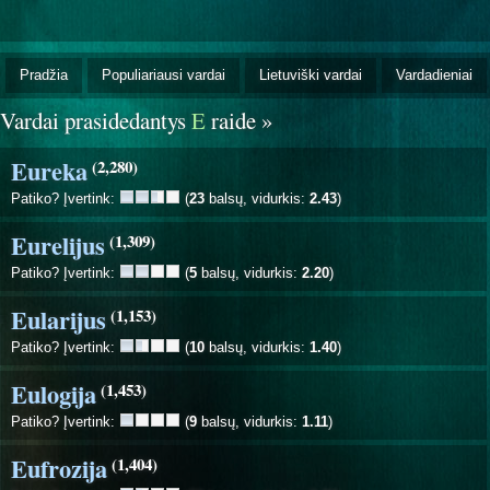
Pradžia
Populiariausi vardai
Lietuviški vardai
Vardadieniai
Vardai prasidedantys
E
raide »
Eureka
(2,280)
Patiko? Įvertink:
(
23
balsų, vidurkis:
2.43
)
Eurelijus
(1,309)
Patiko? Įvertink:
(
5
balsų, vidurkis:
2.20
)
Eularijus
(1,153)
Patiko? Įvertink:
(
10
balsų, vidurkis:
1.40
)
Eulogija
(1,453)
Patiko? Įvertink:
(
9
balsų, vidurkis:
1.11
)
Eufrozija
(1,404)