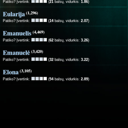
Patiko? Įvertink:
(
21
balsų, vidurkis:
1.86
)
Eularija
(1,296)
Patiko? Įvertink:
(
14
balsų, vidurkis:
2.07
)
Emanuelis
(4,469)
Patiko? Įvertink:
(
62
balsų, vidurkis:
3.26
)
Emanuelė
(3,420)
Patiko? Įvertink:
(
32
balsų, vidurkis:
3.22
)
Elona
(3,105)
Patiko? Įvertink:
(
54
balsų, vidurkis:
2.89
)