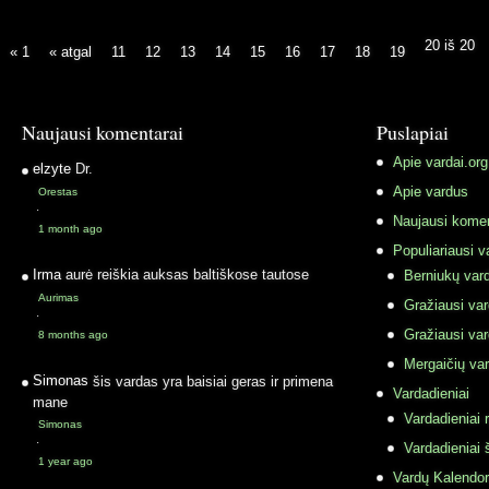
20 iš 20
« 1
« atgal
11
12
13
14
15
16
17
18
19
Naujausi komentarai
Puslapiai
Apie vardai.org
elzyte
Dr.
Apie vardus
Orestas
·
Naujausi komen
1 month ago
Populiariausi v
Irma
aurė reiškia auksas baltiškose tautose
Berniukų vard
Aurimas
Gražiausi va
·
Gražiausi va
8 months ago
Mergaičių var
Simonas
šis vardas yra baisiai geras ir primena
Vardadieniai
mane
Vardadieniai r
Simonas
·
Vardadieniai 
1 year ago
Vardų Kalendor