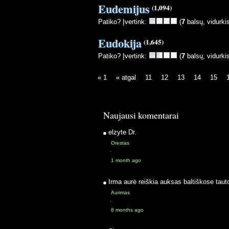
Eudemijus
(1,094)
Patiko? Įvertink:
(
7
balsų, vidurki
Eudokija
(1,645)
Patiko? Įvertink:
(
7
balsų, vidurki
« 1
« atgal
11
12
13
14
15
Naujausi komentarai
elzyte
Dr.
Orestas
·
1 month ago
Irma
aurė reiškia auksas baltiškose taut
Aurimas
·
8 months ago