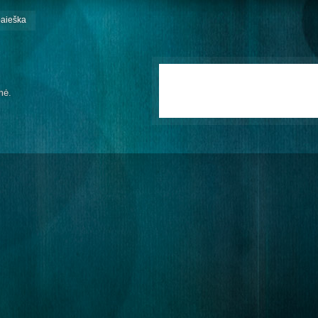
paieška
mė.