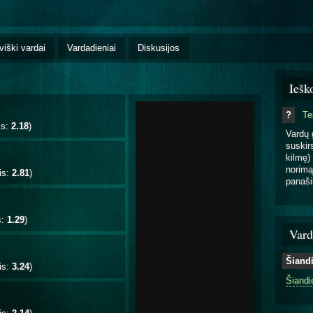
viški vardai
Vardadieniai
Diskusijos
Iešk
?
T
is:
2.18
)
Vardų 
suskirs
kilmę) 
norimą
is:
2.81
)
panaši
s:
1.29
)
Vard
Šiand
is:
3.24
)
Šiandi