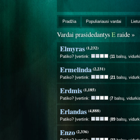
Pradžia
Populiariausi vardai
Lietu
Vardai prasidedantys
E
raide »
Elmyras
(1,232)
Patiko? Įvertink:
(
11
balsų, vidurk
Ermelinda
(2,231)
Patiko? Įvertink:
(
21
balsų, vidurk
Erdmis
(1,185)
Patiko? Įvertink:
(
7
balsų, vidurki
Erlandas
(4,888)
Patiko? Įvertink:
(
89
balsų, vidurk
Enzo
(2,336)