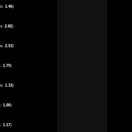
is:
1.46
)
is:
2.82
)
is:
2.53
)
s:
1.75
)
is:
1.33
)
s:
1.00
)
s:
1.17
)