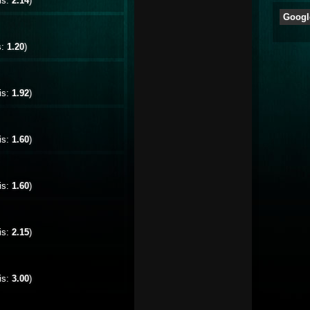
is:
2.14
)
Googl
s:
1.20
)
is:
1.92
)
is:
1.60
)
is:
1.60
)
is:
2.15
)
is:
3.00
)