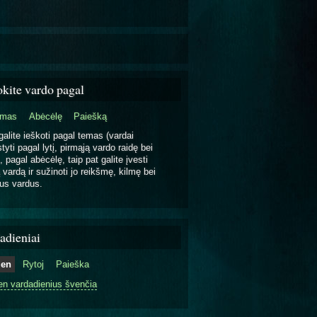
okite vardo pagal
emas
Abėcėlę
Paiešką
galite ieškoti pagal temas (vardai
tyti pagal lytį, pirmąją vardo raidę bei
, pagal abėcėlę, taip pat galite įvesti
 vardą ir sužinoti jo reikšmę, kilmę bei
us vardus.
adieniai
ien
Rytoj
Paieška
en vardadienius švenčia