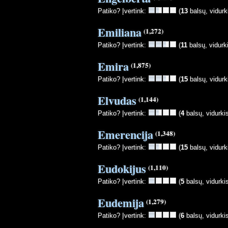
Patiko? Įvertink:
(
13
balsų, vidurk
Emiliana
(1,272)
Patiko? Įvertink:
(
11
balsų, vidurk
Emira
(1,875)
Patiko? Įvertink:
(
15
balsų, vidurk
Elvudas
(1,144)
Patiko? Įvertink:
(
4
balsų, vidurki
Emerencija
(1,348)
Patiko? Įvertink:
(
15
balsų, vidurk
Eudokijus
(1,110)
Patiko? Įvertink:
(
5
balsų, vidurki
Eudemija
(1,279)
Patiko? Įvertink:
(
6
balsų, vidurki