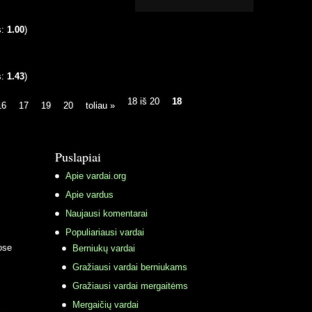
s:
1.00
)
s:
1.43
)
18 iš 20
18
16
17
19
20
toliau »
Puslapiai
Apie vardai.org
Apie vardus
Naujausi komentarai
Populiariausi vardai
ose
Berniukų vardai
Gražiausi vardai berniukams
Gražiausi vardai mergaitėms
Mergaičių vardai